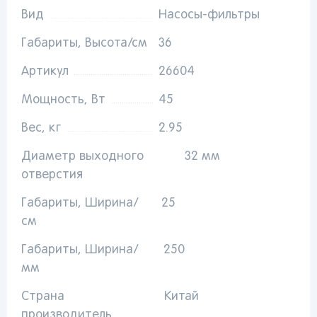
Вид
Насосы-фильтры
Вы сможете отслеживать статус своих
заказов и получать индивидуальные
Габариты, Высота/см
36
рекомендации
Артикул
26604
Мощность, Вт
45
От выбранного региона зависят доступные
Вес, кг
2.95
способы доставки, их стоимость и наличие
товаров
Диаметр выходного
32 мм
отверстия
Краснодар
Габариты, Ширина/
25
см
Габариты, Ширина/
250
мм
Популярные регионы
Страна
Китай
Москва
Краснодар
Казань
производитель