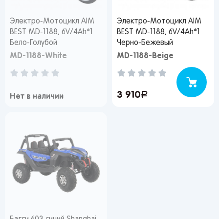
Вы сможете отслеживать статус своих
заказов и получать индивидуальные
Электро-Мотоцикл AIM
Электро-Мотоцикл AIM
рекомендации
BEST MD-1188, 6V/4Ah*1
BEST MD-1188, 6V/4Ah*1
Бело-Голубой
Черно-Бежевый
MD-1188-White
MD-1188-Beige
От выбранного региона зависят доступные
способы доставки, их стоимость и наличие
товаров
3 910
руб.
Нет в наличии
Краснодар
Популярные регионы
Москва
Краснодар
Казань
Запомнить меня
Санкт-
Волгоград
Набережные