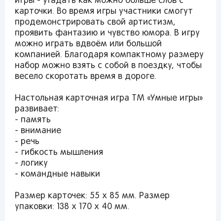
игры - угадать как можно больше слов с
карточки. Во время игры участники смогут
продемонстрировать свой артистизм,
Вы сможете отслеживать статус своих
проявить фантазию и чувство юмора. В игру
заказов и получать индивидуальные
можно играть вдвоём или большой
рекомендации
компанией. Благодаря компактному размеру
набор можно взять с собой в поездку, чтобы
весело скоротать время в дороге.
Настольная карточная игра ТМ «Умные игры»
От выбранного региона зависят доступные
развивает:
способы доставки, их стоимость и наличие
- память
товаров
- внимание
- речь
Краснодар
- гибкость мышления
- логику
- командные навыки
Размер карточек: 55 х 85 мм. Размер
упаковки: 138 х 170 х 40 мм.
Популярные регионы