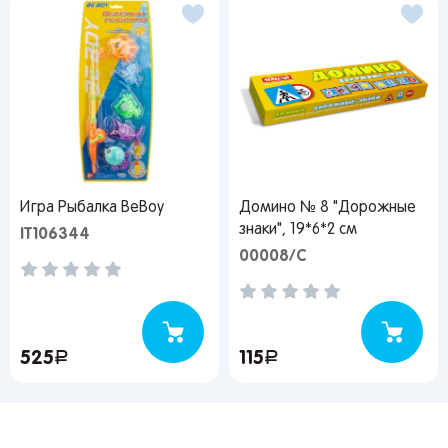
Игра Рыбалка ВеВоу
Домино № 8 "Дорожные
знаки", 19*6*2 см
IT106344
00008/C
525
руб.
115
руб.