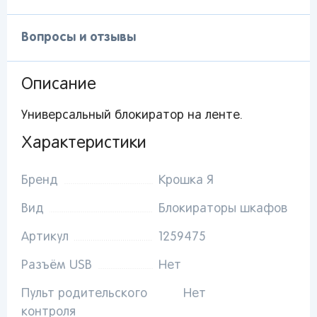
Вопросы и отзывы
Описание
Универсальный блокиратор на ленте.
Вы сможете отслеживать статус своих
Характеристики
заказов и получать индивидуальные
рекомендации
Бренд
Крошка Я
Вид
Блокираторы шкафов
Артикул
1259475
От выбранного региона зависят доступные
способы доставки, их стоимость и наличие
Разъём USB
Нет
товаров
Пульт родительского
Нет
Краснодар
контроля