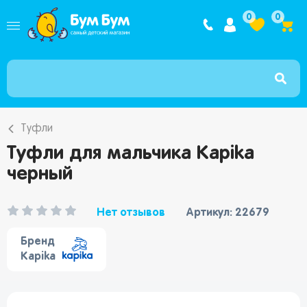
Интернет ма
0
0
Туфли
Туфли для мальчика Kapika
черный
Нет отзывов
Артикул: 22679
Бренд
Kapika