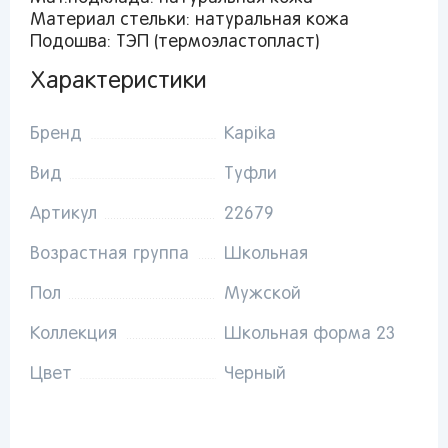
Материал стельки: натуральная кожа
От выбранного региона зависят доступные
Подошва: ТЭП (термоэластопласт)
способы доставки, их стоимость и наличие
товаров
Характеристики
Краснодар
Бренд
Kapika
Вид
Туфли
Артикул
22679
Популярные регионы
Возрастная группа
Школьная
Москва
Краснодар
Казань
Пол
Мужской
Запомнить меня
Санкт-
Волгоград
Набережные
Коллекция
Школьная форма 23
Петербург
Челны
Ростов-на-
Киров
Дону
Киров
Забыли свой пароль?
Цвет
Черный
Липецк
Астрахань
Нижний
Новгород
Воронеж
Махачкала
Регистрация
Ижевск