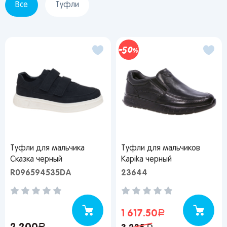
Все
Туфли
50
Туфли для мальчика
Туфли для мальчиков
Сказка черный
Kapika черный
R096594535DA
23644
1 617.50
руб.
руб.