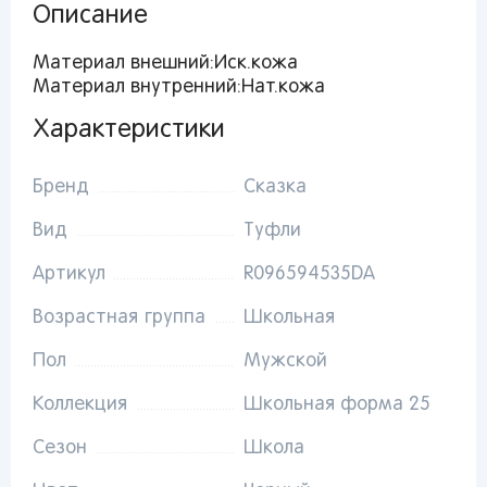
Описание
Материал внешний:Иск.кожа
Материал внутренний:Нат.кожа
Характеристики
Вы сможете отслеживать статус своих
заказов и получать индивидуальные
Бренд
Сказка
рекомендации
Вид
Туфли
Артикул
R096594535DA
От выбранного региона зависят доступные
Возрастная группа
Школьная
способы доставки, их стоимость и наличие
товаров
Пол
Мужской
Коллекция
Школьная форма 25
Краснодар
Сезон
Школа