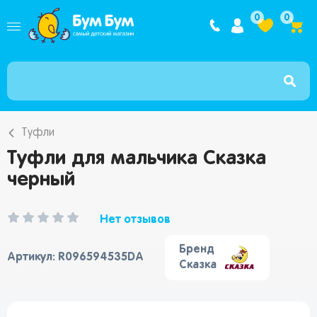
Интернет ма
0
0
Туфли
Туфли для мальчика Сказка
черный
Нет отзывов
Бренд
Артикул: R096594535DA
Сказка