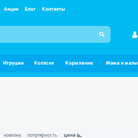
Акции
Блог
Контакты
Интернет магазин детских товаров и игрушек ”Б
Игрушки
Коляски
Кормление
Мама и мал
цена
новизна
популярность