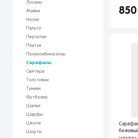
Лосины
85
Майки
Носки
Пальто
Перчатки
Платья
Полукомбинезоны
Сарафаны
Свитера
Толстовки
От 
Туники
сто
Футболки
Шапки
Шарфы
Школа
Сарафан
бежевый
Шорты