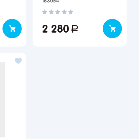
183054
2 280
руб.