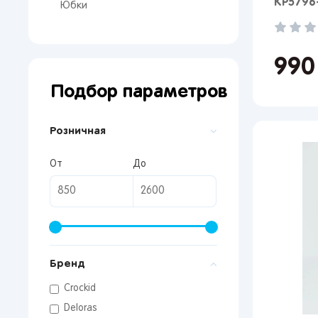
КР5796
Юбки
Поп
Мос
99
Сан
Подбор параметров
Кир
Лип
Розничная
Вор
Сам
От
До
Тол
Пер
Пен
Оре
Бренд
Crockid
Deloras