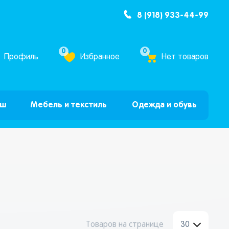
8 (918) 933-44-99
ум Бум”
0
0
Профиль
Избранное
Нет товаров
ыш
Мебель и текстиль
Одежда и обувь
Товаров на странице
30