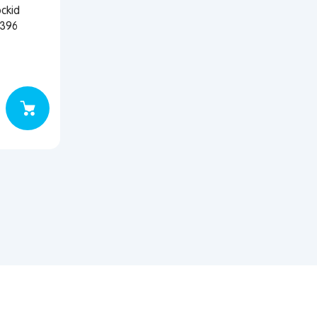
ckid
к396