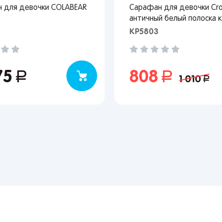
 для девочки COLABEAR
Сарафан для девочки Cro
Вернуться
античный белый полоска 
КР5803
75
руб.
808
руб.
1 010
руб.