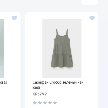
oras
Сарафан Crockid зеленый чай
к565
КР5799