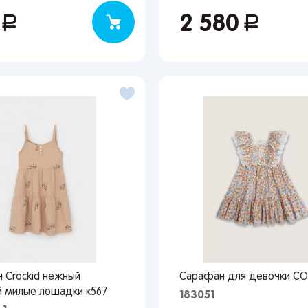
0
руб.
2 580
руб.
Вы сможете отслеживать статус своих заказов и
получать индивидуальные рекомендации
выбранного региона зависят доступные способы доставки, их
имость и наличие товаров
Краснодар
 Crockid нежный
Сарафан для девочки CO
 милые лошадки к567
183051