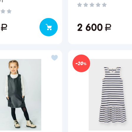
-1
улярные регионы
ква
Краснодар
Казань
Запомнить меня
0
руб.
2 600
руб.
кт-Петербург
Волгоград
Набережные Челны
ов
Ростов-на-Дону
Киров
Забыли свой пароль?
ецк
Астрахань
Нижний Новгород
онеж
Махачкала
Ижевск
20
Регистрация
ара
Саратов
Новокузнецк
ьятти
Екатеринбург
Новосибирск
Вы сможете отслеживать статус своих заказов и
получать индивидуальные рекомендации
мь
Иркутск
Омск
за
Красноярск
Барнаул
нбург
Кемерово
Владивосток
Я согласен на обработку моих
персональных данных