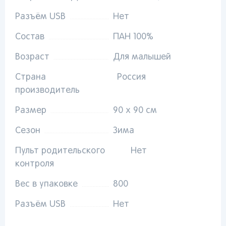
Разъём USB
Нет
Популярные регионы
Состав
ПАН 100%
Москва
Краснодар
Казань
Запомнить меня
Санкт-
Волгоград
Набережные
Возраст
Для малышей
Петербург
Челны
Ростов-на-
Страна
Россия
Киров
Дону
Киров
Забыли свой пароль?
производитель
Липецк
Астрахань
Нижний
Новгород
Воронеж
Махачкала
Размер
90 х 90 см
Регистрация
Ижевск
Сезон
Зима
Вы сможете отслеживать статус своих заказов и
Самара
Саратов
Новокузнецк
получать индивидуальные рекомендации
Пульт родительского
Нет
Тольятти
Екатеринбург
Новосибирск
контроля
Пермь
Иркутск
Омск
Пенза
Красноярск
Барнаул
Вес в упаковке
800
Оренбург
Кемерово
Владивосток
Разъём USB
Нет