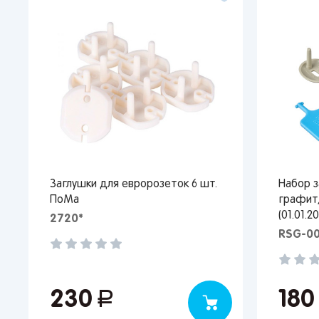
Заглушки для евророзеток 6 шт.
Набор з
ПоМа
графит,
(01.01.
2720*
RSG-0
230
руб.
18