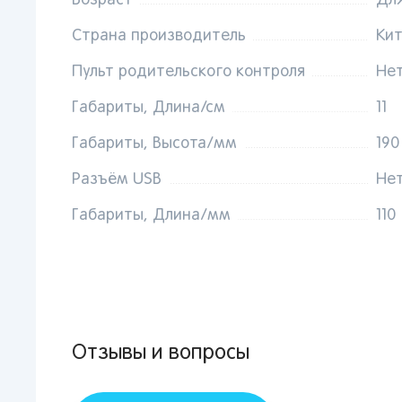
Возраст
Дл
Страна производитель
Ки
Пульт родительского контроля
Не
Габариты, Длина/см
11
Поп
Габариты, Высота/мм
190
Мос
Разъём USB
Не
Сан
Кир
Габариты, Длина/мм
110
Лип
Вор
Сам
Тол
Пер
Отзывы и вопросы
Пен
Оре