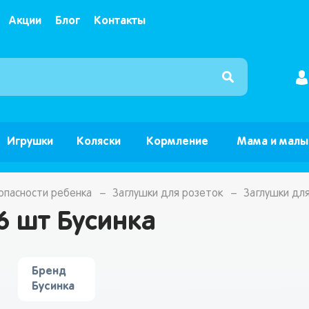
Акции
Блог
Контакты
Интернет магазин детских товаров и игрушек ”Б
Игрушки
Коляски
Кормление
Мама и мал
опасности ребенка
Заглушки для розеток
Заглушки для
6 шт Бусинка
Бренд
Бусинка