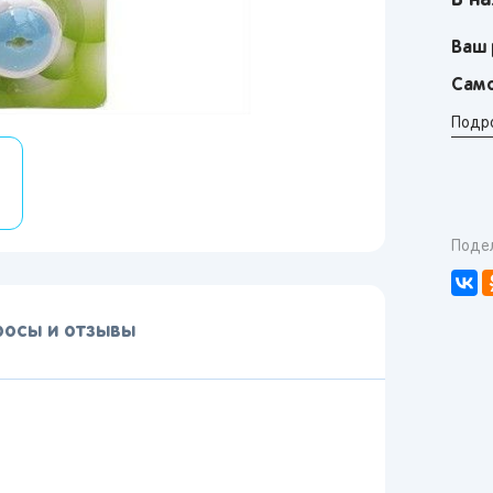
В на
Ваш 
Само
Подр
Поде
росы и отзывы