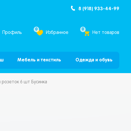
8 (918) 933-44-99
ум Бум”
0
0
Профиль
Избранное
Нет товаров
ыш
Мебель и текстиль
Одежда и обувь
 розеток 6 шт Бусинка