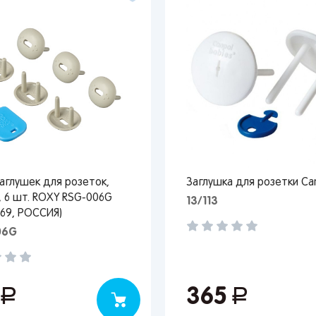
аглушек для розеток,
Заглушка для розетки Ca
 6 шт. ROXY RSG-006G
13/113
2069, РОССИЯ)
06G
0
руб.
365
руб.