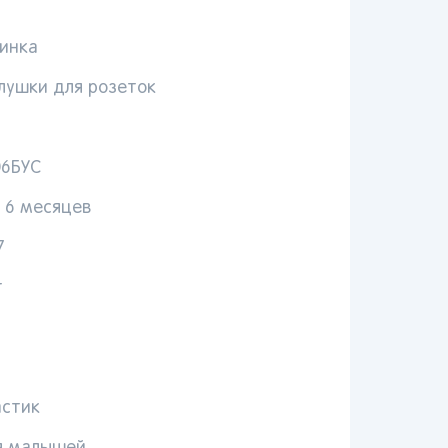
инка
лушки для розеток
06БУС
 6 месяцев
Вы сможете отслеживать статус своих заказов и
7
получать индивидуальные рекомендации
т
выбранного региона зависят доступные способы доставки, их
имость и наличие товаров
астик
Краснодар