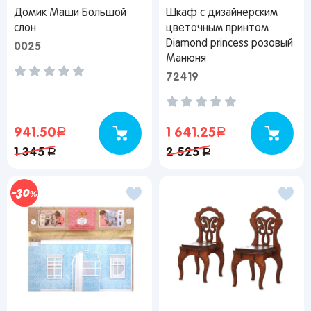
Домик Маши Большой
Шкаф с дизайнерским
слон
цветочным принтом
Diamond princess розовый
0025
Манюня
72419
941.50
руб.
1 641.25
руб.
1 345
руб.
2 525
руб.
30