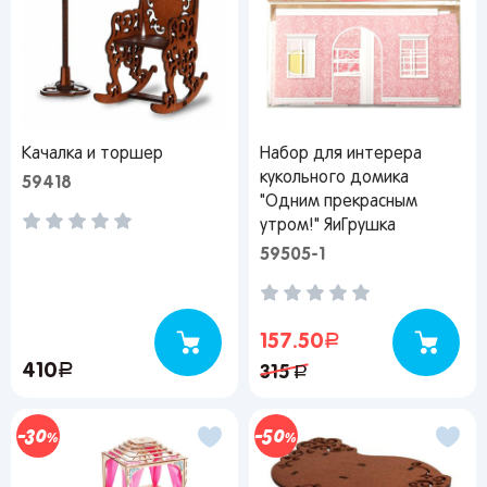
Качалка и торшер
Набор для интерера
кукольного домика
59418
"Одним прекрасным
утром!" ЯиГрушка
59505-1
157.50
руб.
410
руб.
315
руб.
30
50