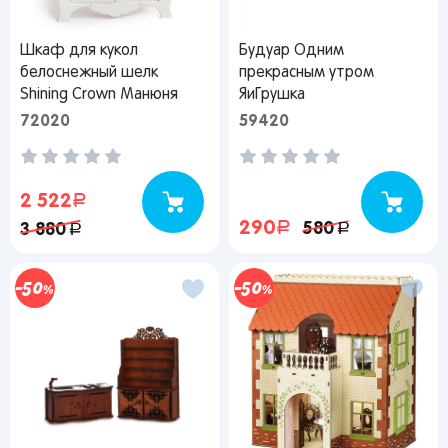
Вернуться
Шкаф для кукол
Будуар Одним
белоснежный шелк
прекрасным утром
Shining Crown Манюня
ЯиГрушка
72020
59420
2 522
руб.
290
руб.
580
руб.
3 880
руб.
50
50