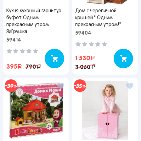
Кухня кухонный гарнитур
Дом с черепичной
буфет Одним
крышей " Одним
прекрасным утром
прекрасным утром!"
ЯиГрушка
59404
59414
1 530
руб.
395
руб.
790
руб.
3 060
руб.
30
35