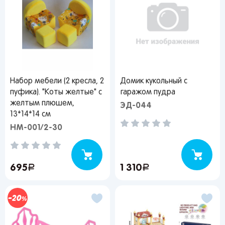
Набор мебели (2 кресла, 2
Домик кукольный с
пуфика). "Коты желтые" с
гаражом пудра
желтым плюшем,
ЭД-044
13*14*14 см
НМ-001/2-30
695
руб.
1 310
руб.
20