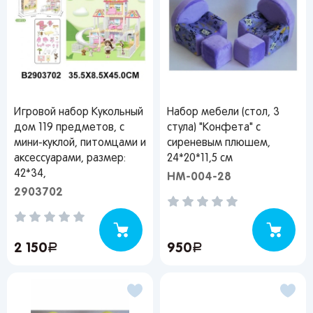
Игровой набор Кукольный
Набор мебели (стол, 3
дом 119 предметов, с
стула) "Конфета" с
мини-куклой, питомцами и
сиреневым плюшем,
аксессуарами, размер:
24*20*11,5 см
42*34,
НМ-004-28
2903702
2 150
руб.
950
руб.