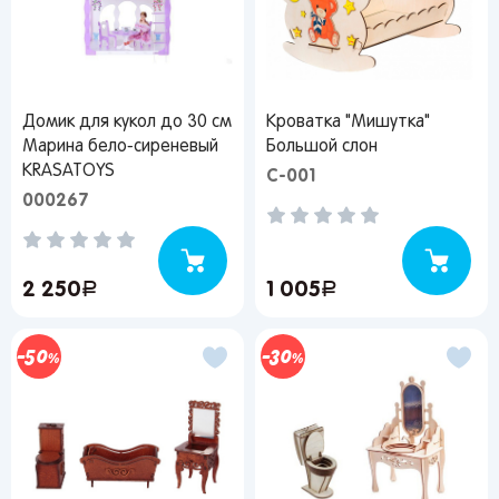
Вы сможете отслеживать статус своих
заказов и получать индивидуальные
рекомендации
Домик для кукол до 30 см
Кроватка "Мишутка"
Марина бело-сиреневый
Большой слон
KRASATOYS
C-001
000267
От выбранного региона зависят доступные
способы доставки, их стоимость и наличие
товаров
2 250
руб.
1 005
руб.
Краснодар
50
30
Популярные регионы