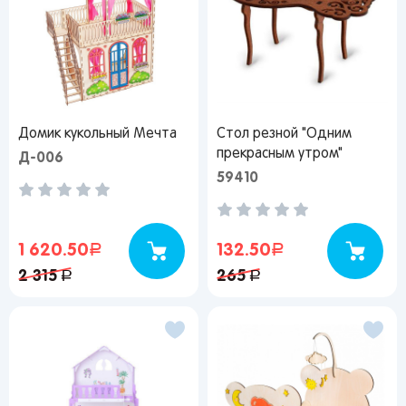
Домик кукольный Мечта
Стол резной "Одним
прекрасным утром"
Д-006
59410
1 620.50
руб.
132.50
руб.
2 315
руб.
265
руб.