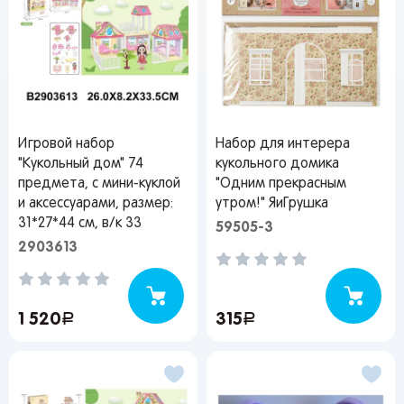
Игровой набор
Набор для интерера
"Кукольный дом" 74
кукольного домика
предмета, с мини-куклой
"Одним прекрасным
и аксессуарами, размер:
утром!" ЯиГрушка
31*27*44 см, в/к 33
59505-3
2903613
1 520
руб.
315
руб.