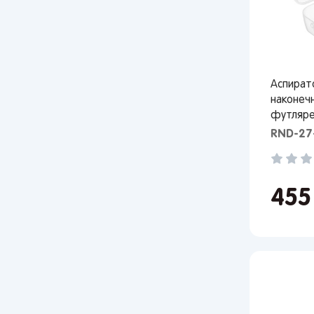
Сан
Кир
Лип
Вор
Аспират
Сам
наконеч
Тол
футляре
Пер
RND-27
Пен
Оре
45