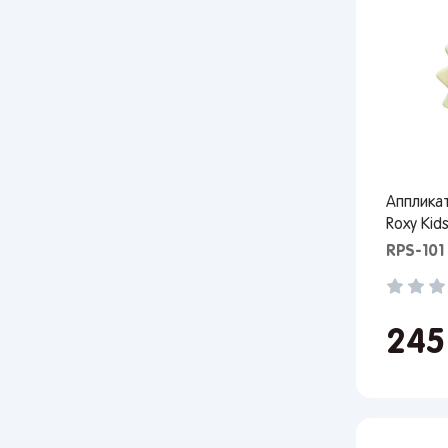
Апплика
Roxy Kid
RPS-101
24