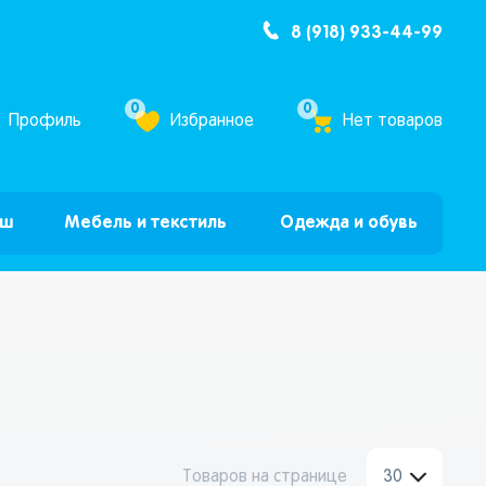
8 (918) 933-44-99
ум Бум”
0
0
Профиль
Избранное
Нет товаров
ыш
Мебель и текстиль
Одежда и обувь
Товаров на странице
30