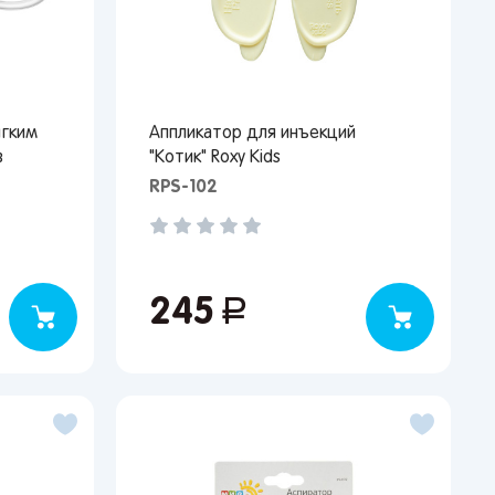
ягким
Аппликатор для инъекций
в
"Котик" Roxy Kids
RPS-102
245
руб.