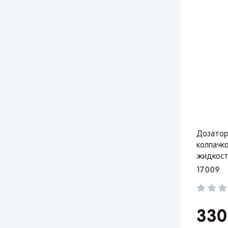
Дозатор
колпачк
жидкост
17009
33