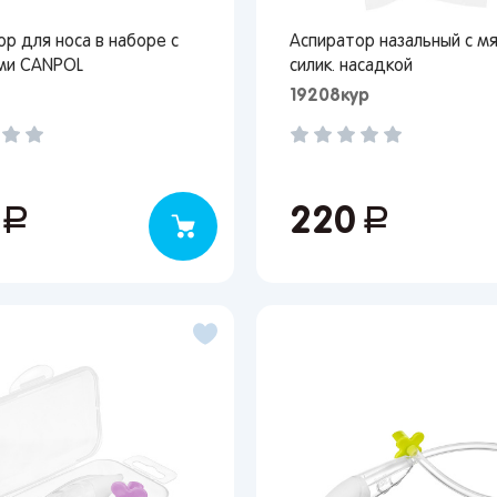
р для носа в наборе с
Аспиратор назальный с м
Вы сможете отслеживать статус своих заказов и
ми CANPOL
силик. насадкой
получать индивидуальные рекомендации
19208кур
выбранного региона зависят доступные способы доставки, их
0
руб.
220
руб.
имость и наличие товаров
Краснодар
улярные регионы
ква
Краснодар
Казань
Запомнить меня