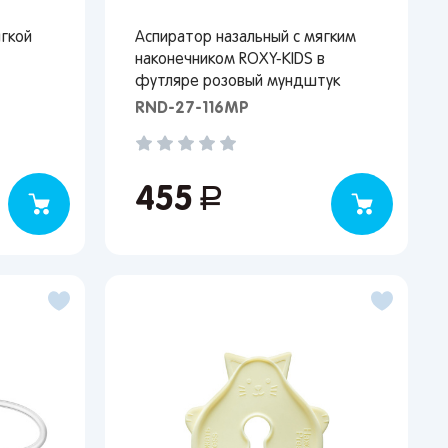
ягкой
Аспиратор назальный с мягким
наконечником ROXY-KIDS в
футляре розовый мундштук
RND-27-116MP
455
руб.