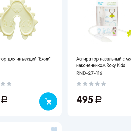
тор для инъекций "Ежик"
Аспиратор назальный с м
s
наконечником Roxy Kids
RND-27-116
5
руб.
495
руб.