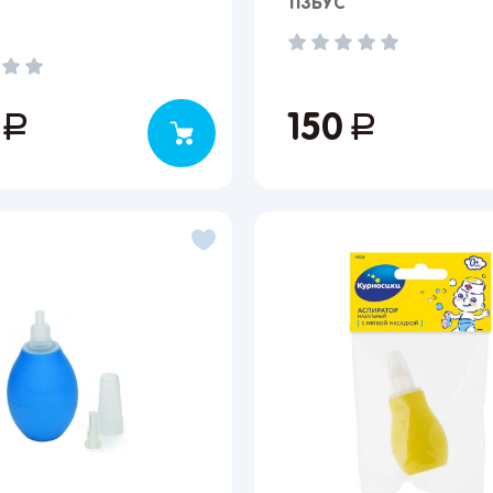
113БУС
5
руб.
150
руб.