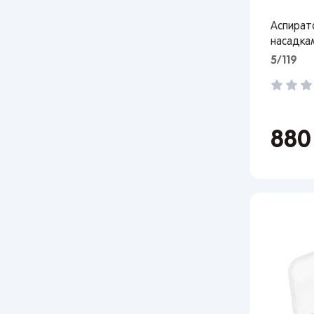
Аспирато
насадка
5/119
От 
88
сто
Поп
Мос