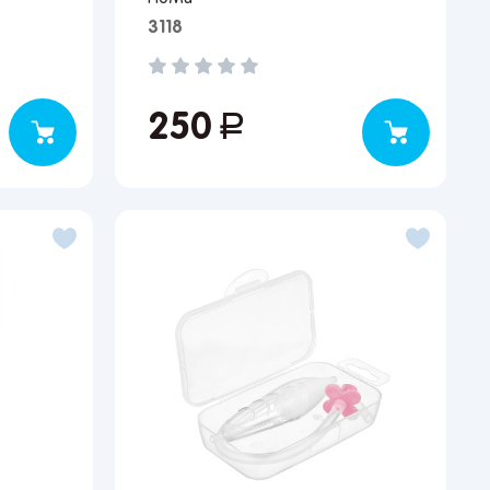
3118
250
руб.