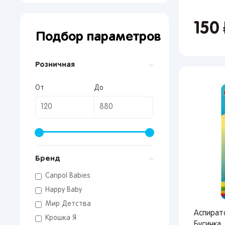
150
р
Подбор параметров
Розничная
От
До
Бренд
Canpol Babies
Happy Baby
Мир Детства
Аспират
Крошка Я
Бусинка