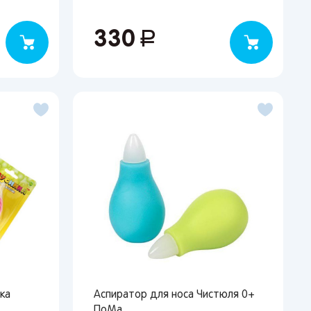
330
руб.
ка
Аспиратор для носа Чистюля 0+
ПоМа