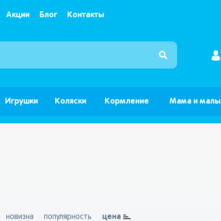
Акции
Блог
Контакты
Интернет магазин детских товаров и игрушек ”Б
Игрушки
Коляски
Кормление
Мама и мал
цена
новизна
популярность