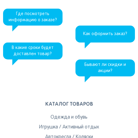
Вы сможете отслеживать статус своих
Где посмотреть
заказов и получать индивидуальные
информацию о заказе?
рекомендации
Как оформить заказ?
В какие сроки будет
доставлен товар?
От выбранного региона зависят доступные
способы доставки, их стоимость и наличие
Бывают ли скидки и
товаров
акции?
Краснодар
КАТАЛОГ ТОВАРОВ
Одежда и обувь
Популярные регионы
Игрушка
/
Активный отдых
Москва
Автокресла
Краснодар
/
Коляски
Казань