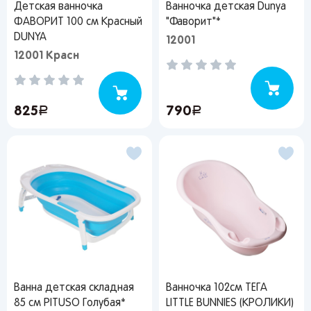
Детская ванночка
Ванночка детская Dunya
ФАВОРИТ 100 см Красный
"Фаворит"*
DUNYA
12001
12001 Красн
825
руб.
790
руб.
Вы сможете отслеживать статус своих
заказов и получать индивидуальные
рекомендации
От выбранного региона зависят доступные
способы доставки, их стоимость и наличие
товаров
Краснодар
Ванна детская складная
Ванночка 102см ТЕГА
85 см PITUSO Голубая*
LITTLE BUNNIES (КРОЛИКИ)