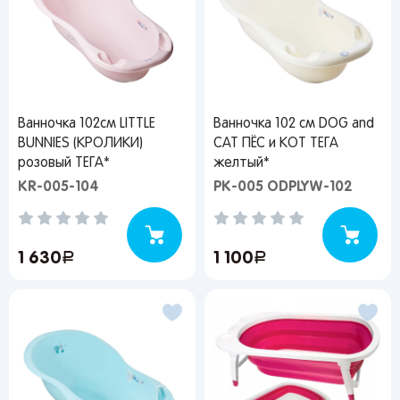
Ванночка 102см LITTLE
Ванночка 102 см DOG and
BUNNIES (КРОЛИКИ)
CAT ПЁС и КОТ ТЕГА
розовый ТЕГА*
желтый*
KR-005-104
PK-005 ODPLYW-102
1 630
руб.
1 100
руб.