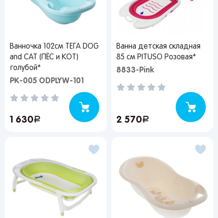
Ванночка 102см ТЕГА DOG
Ванна детская складная
and CAT (ПЁС и КОТ)
85 см PITUSO Розовая*
голубой*
8833-Pink
PK-005 ODPLYW-101
1 630
руб.
2 570
руб.