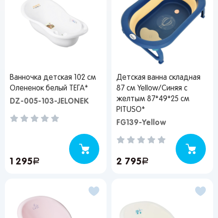
Ванночка детская 102 см
Детская ванна складная
Олененок белый ТЕГА*
87 см Yellow/Синяя с
желтым 87*49*25 см
DZ-005-103-JELONEK
PITUSO*
FG139-Yellow
1 295
руб.
2 795
руб.