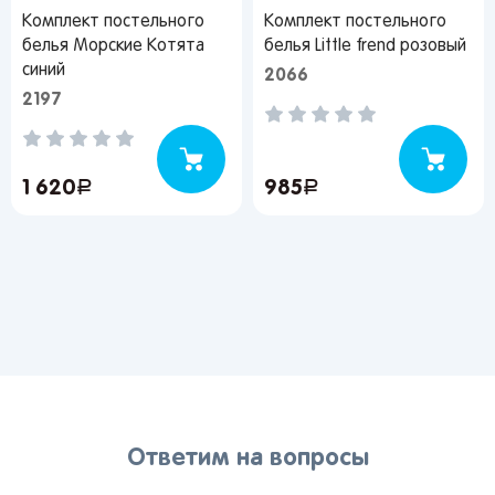
Пермь
Иркутск
Омск
Комплект постельного
Комплект постельного
белья Морские Котята
белья Little frend розовый
Пенза
Красноярск
Барнаул
синий
2066
Оренбург
Кемерово
Владивосток
2197
Я согласен на обработку моих
персональных данных
1 620
руб.
985
руб.
Вернуться
Ответим на вопросы