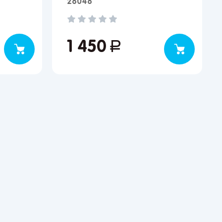
28048
1 450
руб.