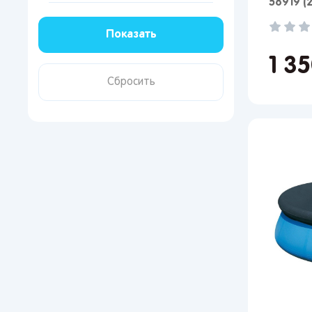
58919 (
Поп
Мос
1 3
Сан
Кир
Лип
Вор
Сам
Тол
Пер
Пен
Оре