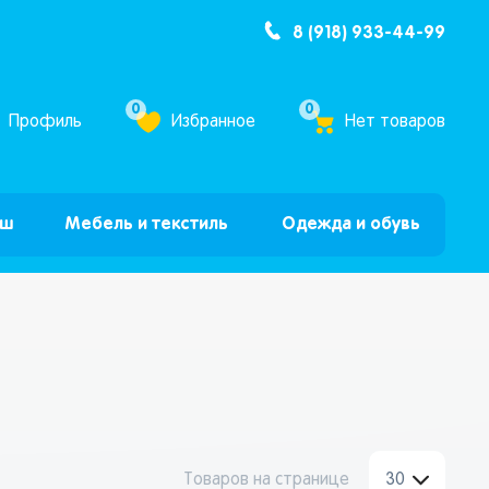
8 (918) 933-44-99
ум Бум”
0
0
Профиль
Избранное
Нет товаров
ыш
Мебель и текстиль
Одежда и обувь
Товаров на странице
30