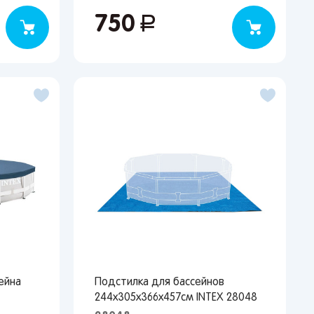
750
руб.
ейна
Подстилка для бассейнов
244х305х366х457см INTEX 28048