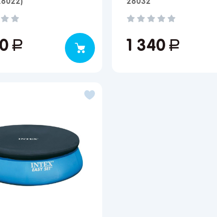
28022)
28032
улярные регионы
ква
Краснодар
Казань
Запомнить меня
50
руб.
1 340
руб.
кт-Петербург
Волгоград
Набережные Челны
ов
Ростов-на-Дону
Киров
Забыли свой пароль?
ецк
Астрахань
Нижний Новгород
онеж
Махачкала
Ижевск
Регистрация
ара
Саратов
Новокузнецк
ьятти
Екатеринбург
Новосибирск
Вы сможете отслеживать статус своих заказов и
получать индивидуальные рекомендации
мь
Иркутск
Омск
за
Красноярск
Барнаул
нбург
Кемерово
Владивосток
Я согласен на обработку моих
персональных данных