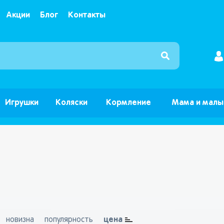
Акции
Блог
Контакты
Интернет магазин детских товаров и игрушек ”Б
Игрушки
Коляски
Кормление
Мама и мал
цена
новизна
популярность