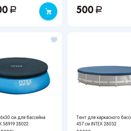
00
руб.
500
руб.
Вы сможете отслеживать статус своих заказов и
получать индивидуальные рекомендации
выбранного региона зависят доступные способы доставки, их
имость и наличие товаров
Краснодар
6х30 см для бассейна
Тент для каркасного басс
X 58919 28022
457 см INTEX 28032