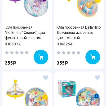
Юла прозрачная
Юла прозрачная Elefantino
"Elefantino" Слоник", цвет:
Домашние животные
фиолетовый пластик
цвет: желтый
IT108372
IT106254
355
руб.
355
руб.