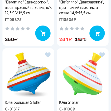
"Elefantino" Единорожки",
"Elefantino" Динозаврики",
Киров
Дону
Киров
Забыли свой пароль?
цвет: красный пластик, в/к
цвет: синий пластик, в
Липецк
Астрахань
Нижний
12,5*13*12,5 см.
сетке 14,5*15,5 см.
Новгород
Воронеж
Махачкала
IT108375
IT108369
Регистрация
Ижевск
Вы сможете отслеживать статус своих заказов и
Самара
Саратов
Новокузнецк
получать индивидуальные рекомендации
380
руб.
284
руб.
355
руб.
Тольятти
Екатеринбург
Новосибирск
Пермь
Иркутск
Омск
Пенза
Красноярск
Барнаул
Оренбург
Кемерово
Владивосток
Я согласен на обработку моих
персональных данных
Вернуться
Юла большая Stellar
Юла Stellar
C-01317
C-01309