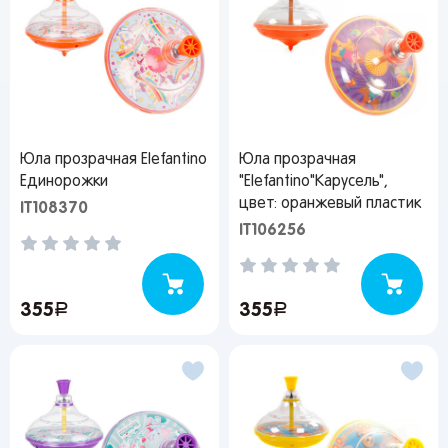
Юла прозрачная Elefantino
Юла прозрачная
Единорожки
"Elefantino"Карусель",
цвет: оранжевый пластик
IT108370
IT106256
355
руб.
355
руб.