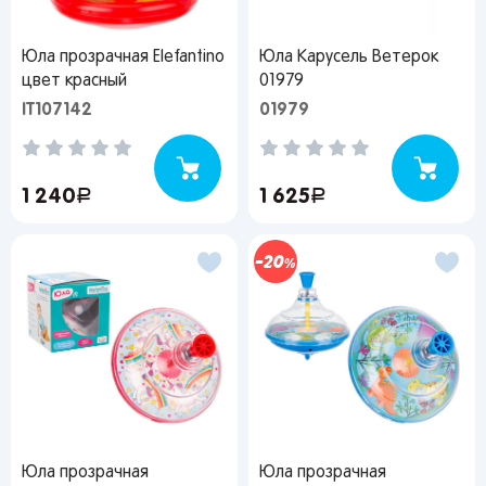
рекомендации
Юла прозрачная Elefantino
Юла Карусель Ветерок
цвет красный
01979
IT107142
01979
От выбранного региона зависят доступные
способы доставки, их стоимость и наличие
товаров
1 240
руб.
1 625
руб.
Краснодар
20
Популярные регионы
Москва
Краснодар
Казань
Запомнить меня
Санкт-
Волгоград
Набережные
Юла прозрачная
Юла прозрачная
Петербург
Челны
Ростов-на-