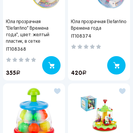
Юла прозрачная
Юла прозрачная Elefantino
"Elefantino" Времена
Времена года
года", цвет: желтый
IT108374
пластик, в сетке
IT108368
355
руб.
420
руб.
Вы сможете отслеживать статус своих
заказов и получать индивидуальные