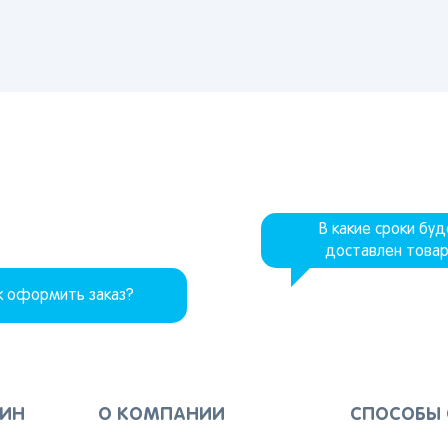
Забыли свой пароль?
ецк
Астрахань
Нижний Новгород
онеж
Махачкала
Ижевск
Регистрация
ара
Саратов
Новокузнецк
ьятти
Екатеринбург
Новосибирск
Вы сможете отслеживать статус своих заказов и
получать индивидуальные рекомендации
мь
Иркутск
Омск
за
Красноярск
Барнаул
нбург
Кемерово
Владивосток
В какие сроки бу
доставлен това
Я согласен на обработку моих
персональных данных
к оформить заказ?
Вернуться
ЗИН
О КОМПАНИИ
СПОСОБЫ