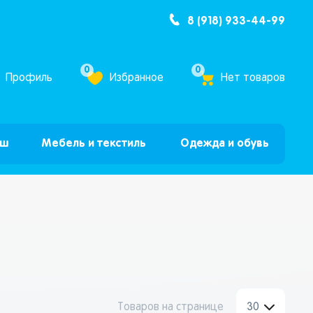
8 (918) 933-44-99
ум Бум”
0
0
Профиль
Избранное
Нет товаров
ыш
Мебель и текстиль
Одежда и обувь
Товаров на странице
30