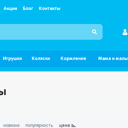
Акции
Блог
Контакты
Интернет магазин детских товаров и игрушек ”Б
Игрушки
Коляски
Кормление
Мама и мал
ы
цена
новизна
популярность