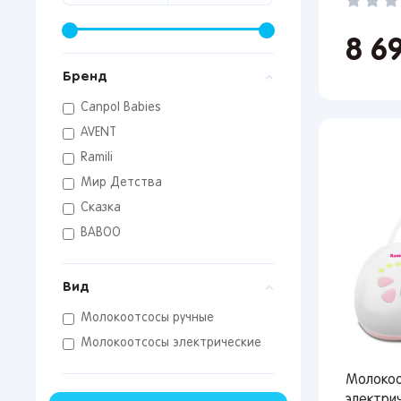
8 6
Бренд
Canpol Babies
AVENT
Ramili
Мир Детства
Сказка
BABOO
От 
сто
Вид
Молокоотсосы ручные
Молокоотсосы электрические
Молокоо
электрич