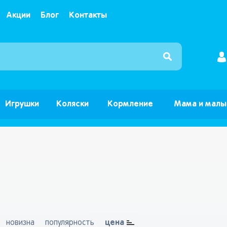
Акции
Блог
Контакты
Интернет магазин детских товаров и игрушек ”Б
Игрушки
Коляски
Кормление
Мама и мал
цена
новизна
популярность