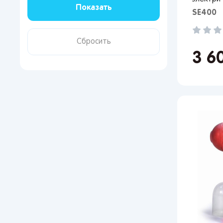
SE400
Поп
Мос
Сан
3 6
Кир
Лип
Вор
Сам
Тол
Пер
Пен
Оре