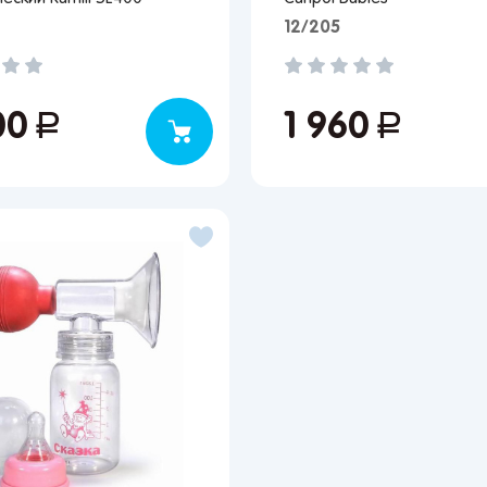
12/205
улярные регионы
ква
Краснодар
Казань
Запомнить меня
кт-Петербург
Волгоград
Набережные Челны
00
руб.
1 960
руб.
ов
Ростов-на-Дону
Киров
Забыли свой пароль?
ецк
Астрахань
Нижний Новгород
онеж
Махачкала
Ижевск
Регистрация
ара
Саратов
Новокузнецк
ьятти
Екатеринбург
Новосибирск
Вы сможете отслеживать статус своих заказов и
получать индивидуальные рекомендации
мь
Иркутск
Омск
за
Красноярск
Барнаул
нбург
Кемерово
Владивосток
Я согласен на обработку моих
персональных данных