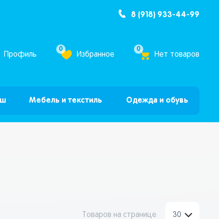
8 (918) 933-44-99
ум Бум”
0
0
Профиль
Избранное
Нет товаров
ыш
Мебель и текстиль
Одежда и обувь
Товаров на странице
30