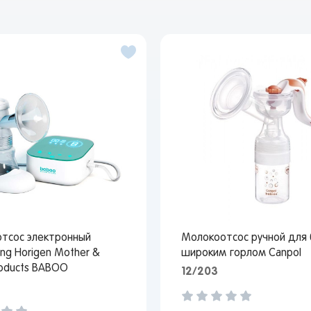
тсос электронный
Молокоотсос ручной для 
ng Horigen Mother &
широким горлом Canpol
roducts BABOO
12/203