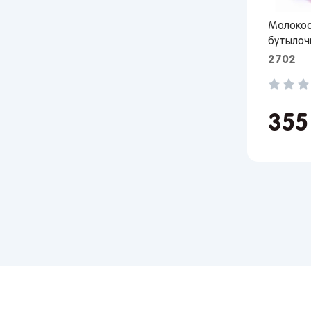
Молокоо
бутылоч
2702
35