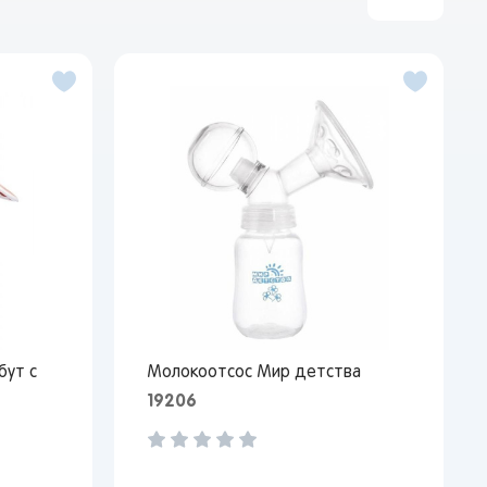
бут с
Молокоотсос Мир детства
19206