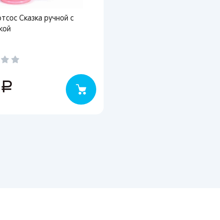
Вернуться
тсос Сказка ручной с
кой
5
руб.