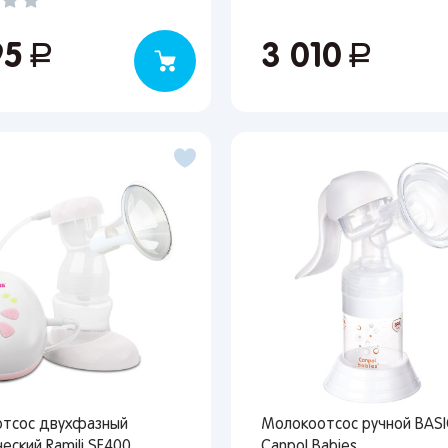
95
руб.
3 010
руб.
Вы сможете отслеживать статус своих заказов и
получать индивидуальные рекомендации
выбранного региона зависят доступные способы доставки, их
имость и наличие товаров
Краснодар
тсос двухфазный
Молокоотсос ручной BASI
еский Ramili SE400
Canpol Babies