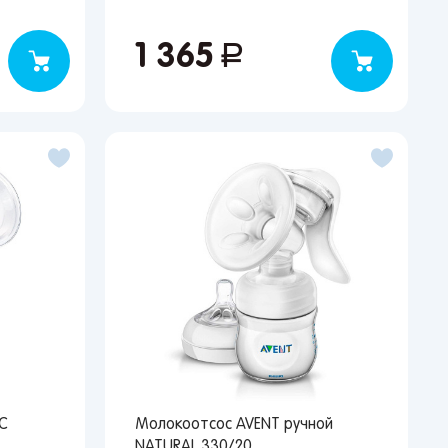
1 365
руб.
C
Молокоотсос AVENT ручной
NATURAL 330/20