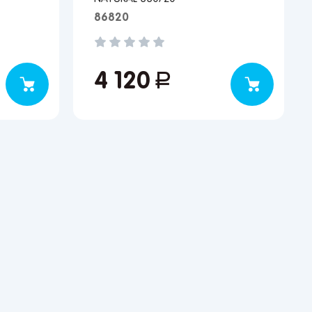
86820
4 120
руб.