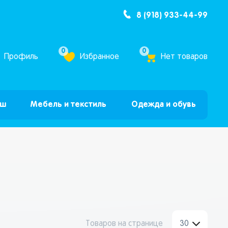
8 (918) 933-44-99
ум Бум”
0
0
Профиль
Избранное
Нет товаров
ыш
Мебель и текстиль
Одежда и обувь
Товаров на странице
30