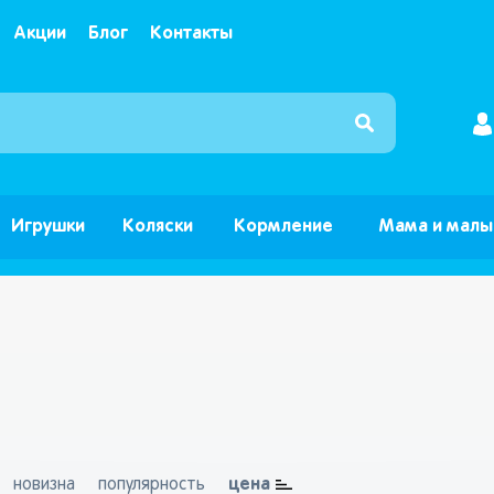
Акции
Блог
Контакты
Интернет магазин детских товаров и игрушек ”Б
Игрушки
Коляски
Кормление
Мама и мал
цена
новизна
популярность