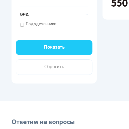
55
Поп
Вид
Мос
Пододеяльники
Сан
Кир
Лип
Вор
Сам
Тол
Пер
Пен
Оре
Ответим на вопросы