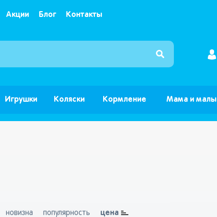
Акции
Блог
Контакты
Интернет магазин детских товаров и игрушек ”Б
Игрушки
Коляски
Кормление
Мама и мал
цена
новизна
популярность