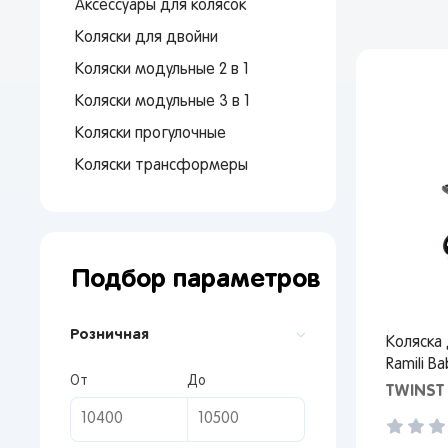
Аксессуары для колясок
Коляски для двойни
Коляски модульные 2 в 1
Коляски модульные 3 в 1
Коляски прогулочные
Коляски трансформеры
Подбор параметров
Розничная
Коляска
От 
Ramili B
сто
От
До
TWINST