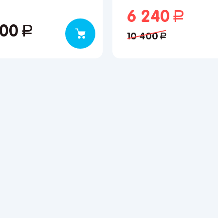
6 240
руб.
500
руб.
10 400
руб.
улярные регионы
ква
Краснодар
Казань
Запомнить меня
кт-Петербург
Волгоград
Набережные Челны
ов
Ростов-на-Дону
Киров
Забыли свой пароль?
ецк
Астрахань
Нижний Новгород
онеж
Махачкала
Ижевск
Регистрация
ара
Саратов
Новокузнецк
ьятти
Екатеринбург
Новосибирск
Вы сможете отслеживать статус своих заказов и
получать индивидуальные рекомендации
мь
Иркутск
Омск
за
Красноярск
Барнаул
нбург
Кемерово
Владивосток