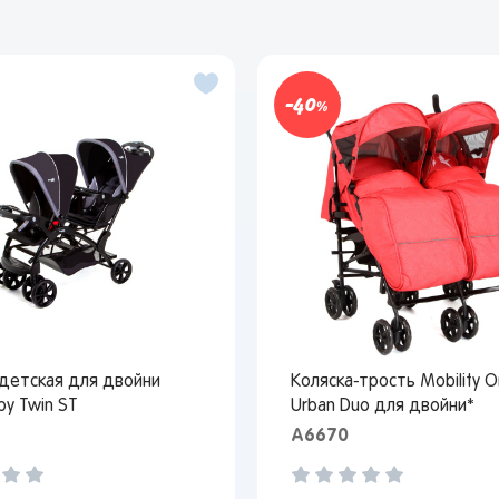
40
Вы сможете отслеживать статус своих заказов и
получать индивидуальные рекомендации
 детская для двойни
Коляска-трость Mobility 
выбранного региона зависят доступные способы доставки, их
aby Twin ST
Urban Duo для двойни*
имость и наличие товаров
A6670
Краснодар