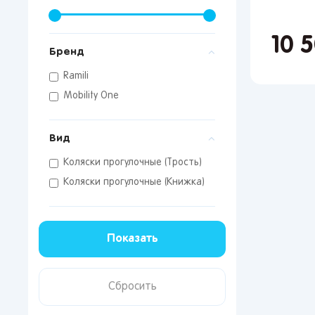
10 
Бренд
Поп
Ramili
Mobility One
Мос
Сан
Вид
Кир
Коляски прогулочные (Трость)
Лип
Вор
Коляски прогулочные (Книжка)
Сам
Тол
Пер
Пен
Оре