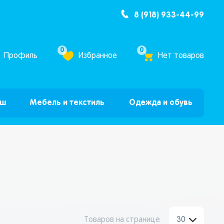
8 (918) 933-44-99
ум Бум”
0
0
Профиль
Избранное
Нет товаров
ыш
Мебель и текстиль
Одежда и обувь
Товаров на странице
30