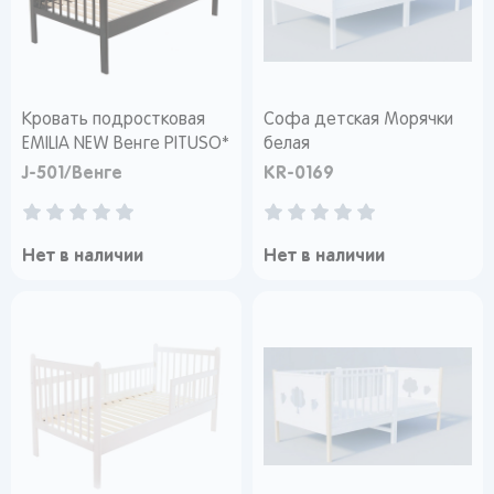
Кровать подростковая
Софа детская Морячки
EMILIA NEW Венге PITUSO*
белая
J-501/Венге
KR-0169
Нет в наличии
Нет в наличии
Вы сможете отслеживать статус своих
заказов и получать индивидуальные
рекомендации
От выбранного региона зависят доступные
способы доставки, их стоимость и наличие
товаров