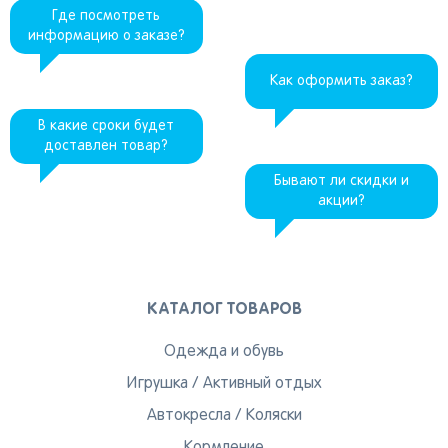
Пермь
Иркутск
Омск
Где посмотреть
информацию о заказе?
Пенза
Красноярск
Барнаул
Оренбург
Кемерово
Владивосток
Как оформить заказ?
В какие сроки будет
Я согласен на обработку моих
доставлен товар?
персональных данных
Бывают ли скидки и
акции?
Вернуться
КАТАЛОГ ТОВАРОВ
Одежда и обувь
Игрушка
/
Активный отдых
Автокресла
/
Коляски