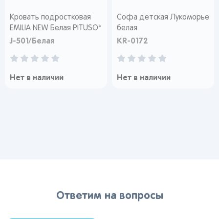
Краснодар
Кровать подростковая
Софа детская Лукоморье
EMILIA NEW Белая PITUSO*
белая
J-501/Белая
KR-0172
Нет в наличии
Нет в наличии
Популярные регионы
Москва
Краснодар
Казань
Запомнить меня
Санкт-
Волгоград
Набережные
Петербург
Челны
Ростов-на-
Киров
Дону
Киров
Забыли свой пароль?
Липецк
Астрахань
Нижний
Новгород
Воронеж
Махачкала
Регистрация
Ижевск
Ответим на вопросы
Вы сможете отслеживать статус своих заказов и
Самара
Саратов
Новокузнецк
получать индивидуальные рекомендации
Тольятти
Екатеринбург
Новосибирск