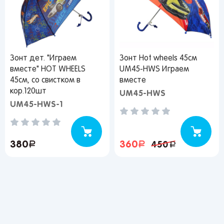
Вы сможете отслеживать статус своих
заказов и получать индивидуальные
Зонт дет. "Играем
Зонт Hot wheels 45см
рекомендации
вместе" HOT WHEELS
UM45-HWS Играем
45см, со свистком в
вместе
кор.120шт
UM45-HWS
UM45-HWS-1
От выбранного региона зависят доступные
способы доставки, их стоимость и наличие
товаров
380
руб.
360
руб.
450
руб.
Краснодар