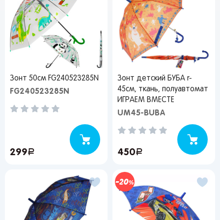
Зонт 50см FG240523285N
Зонт детский БУБА r-
45см, ткань, полуавтомат
FG240523285N
ИГРАЕМ ВМЕСТЕ
UM45-BUBA
299
руб.
450
руб.
20