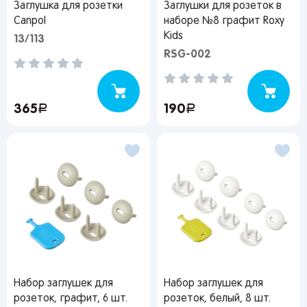
Заглушка для розетки
Заглушки для розеток в
Краснодар
Canpol
наборе №8 графит Roxy
Kids
13/113
RSG-002
Популярные регионы
365
руб.
190
руб.
Москва
Краснодар
Казань
Запомнить меня
Санкт-
Волгоград
Набережные
Петербург
Челны
Ростов-на-
Киров
Дону
Киров
Забыли свой пароль?
Липецк
Астрахань
Нижний
Новгород
Воронеж
Махачкала
Регистрация
Ижевск
Вы сможете отслеживать статус своих заказов и
Самара
Саратов
Новокузнецк
Набор заглушек для
получать индивидуальные рекомендации
Набор заглушек для
Тольятти
Екатеринбург
Новосибирск
розеток, графит, 6 шт.
розеток, белый, 8 шт.