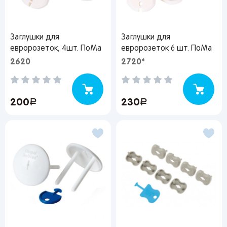
Заглушки для
Заглушки для
евророзеток, 4шт. ПоМа
евророзеток 6 шт. ПоМа
2620
2720*
200
руб.
230
руб.
Вы сможете отслеживать статус своих
заказов и получать индивидуальные
рекомендации
От выбранного региона зависят доступные
способы доставки, их стоимость и наличие
товаров