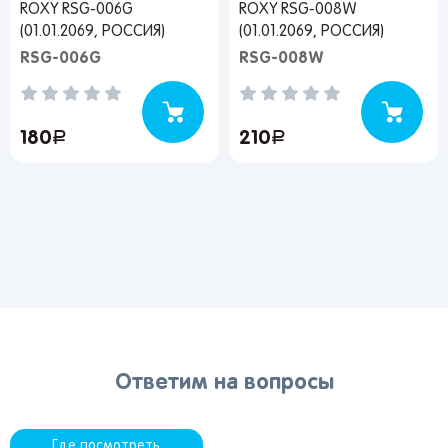
Пермь
Иркутск
Омск
ROXY RSG-006G
ROXY RSG-008W
Пенза
Красноярск
Барнаул
(01.01.2069, РОССИЯ)
(01.01.2069, РОССИЯ)
Оренбург
Кемерово
Владивосток
RSG-006G
RSG-008W
Я согласен на обработку моих
180
руб.
210
руб.
персональных данных
Вернуться
Ответим на вопросы
Где посмотреть