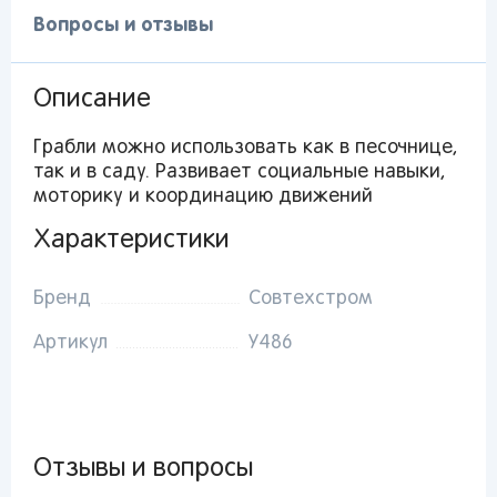
Вопросы и отзывы
Описание
Грабли можно использовать как в песочнице,
Вы сможете отслеживать статус своих
так и в саду. Развивает социальные навыки,
заказов и получать индивидуальные
моторику и координацию движений
рекомендации
Характеристики
Бренд
Совтехстром
От выбранного региона зависят доступные
Артикул
У486
способы доставки, их стоимость и наличие
товаров
Краснодар
Отзывы и вопросы