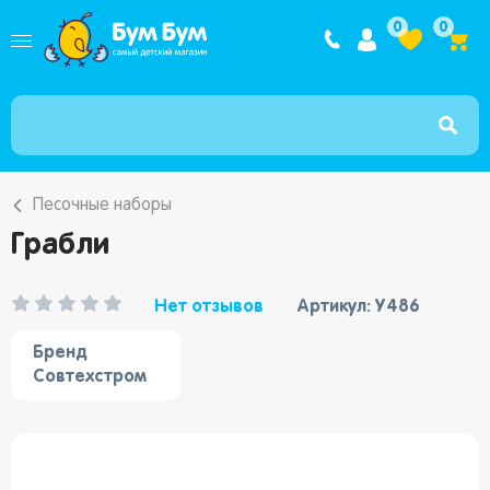
Интернет ма
0
0
Песочные наборы
Грабли
Нет отзывов
Артикул: У486
Бренд
Совтехстром