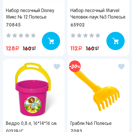
Набор песочный Disney
Набор песочный Marvel
Я согласен на обработку моих
Микс № 12 Полесье
Человек-паук №5 Полесье
персональных данных
70845
65902
Вернуться
128
руб.
112
руб.
160
руб.
160
руб.
30
Ведро 0,8 л, 16*14*16 см
Грабли №6 Полесье
01219/C
7093