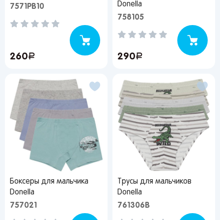
Donella
7571PB10
758105
260
руб.
290
руб.
Вы сможете отслеживать статус своих
заказов и получать индивидуальные
рекомендации
Боксеры для мальчика
Трусы для мальчиков
Donella
Donella
757021
761306B