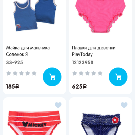
Майка для мальчика
Плавки для девочки
Совенок Я
PlayToday
33-925
12123958
185
руб.
625
руб.