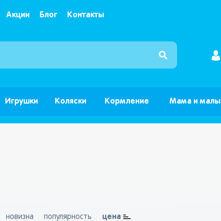
Акции
Блог
Контакты
Интернет магазин детских товаров и игрушек ”Б
Игрушки
Коляски
Кормление
Мама и мал
цена
новизна
популярность