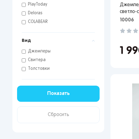
PlayToday
Джемпер
светло-
Deloras
10006
COLABEAR
Поп
Вид
1 9
Мос
Джемперы
Сан
Свитера
Кир
Толстовки
Лип
Вор
Сам
Тол
Пер
Пен
Оре