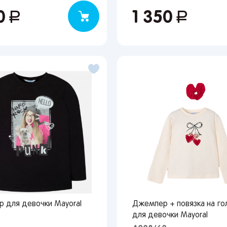
00
руб.
1 350
руб.
 для девочки Mayoral
Джемпер + повязка на го
для девочки Mayoral
7