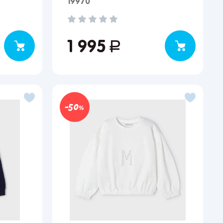
19970
1 995
руб.
50