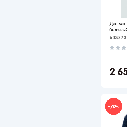
Джемпер
бежевы
683773
2 6
70