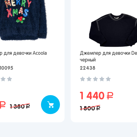
 для девочки Acoola
Джемпер для девочки De
черный
10095
22438
1 440
руб.
уб.
1 380
руб.
1 800
руб.