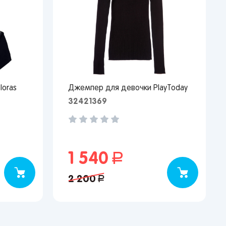
loras
Джемпер для девочки PlayToday
32421369
1 540
руб.
2 200
руб.