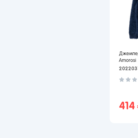
Джемпер
Amorosi
202203
414
р