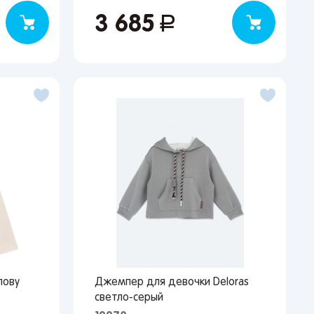
3 685
руб.
лову
Джемпер для девочки Deloras
светло-серый