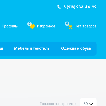
8 (918) 933-44-99
ум Бум”
0
0
Профиль
Избранное
Нет товаров
ыш
Мебель и текстиль
Одежда и обувь
Товаров на странице
30