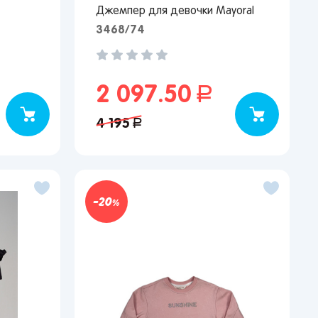
Джемпер для девочки Mayoral
3468/74
2 097.50
руб.
4 195
руб.
20