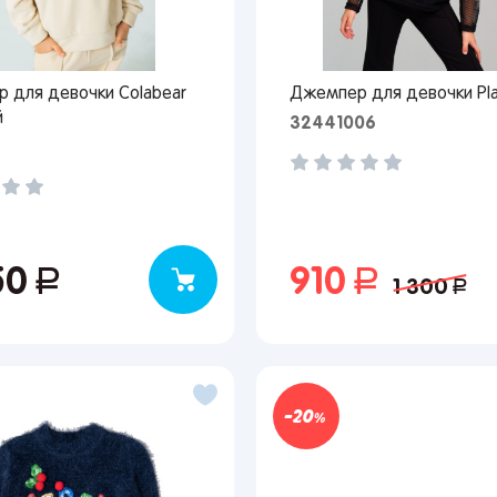
Я согласен на обработку моих
персональных данных
 для девочки Colabear
Джемпер для девочки Pl
й
32441006
Вернуться
50
руб.
910
руб.
1 300
руб.
20