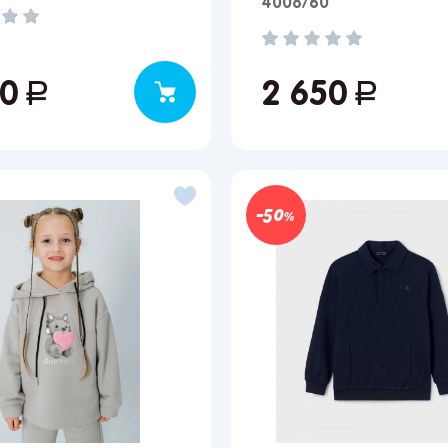
4008/60
00
руб.
2 650
руб.
50
Вы сможете отслеживать статус своих заказов и
получать индивидуальные рекомендации
выбранного региона зависят доступные способы доставки, их
имость и наличие товаров
Краснодар