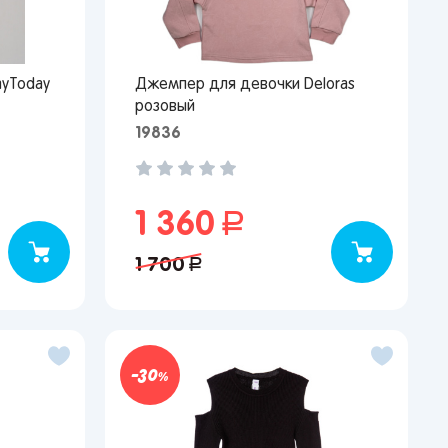
ayToday
Джемпер для девочки Deloras
розовый
19836
1 360
руб.
1 700
руб.
30