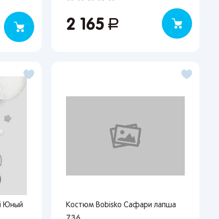
2 165
руб.
i Юный
Костюм Bobisko Сафари лапша
736