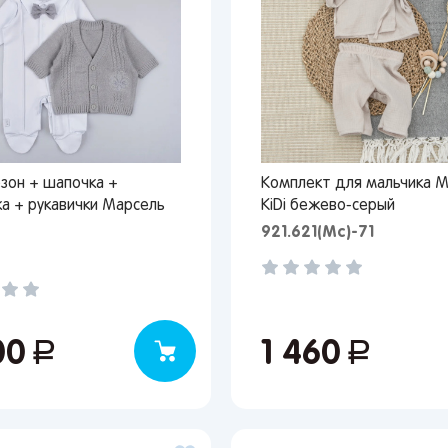
зон + шапочка +
Комплект для мальчика М
а + рукавички Марсель
KiDi бежево-серый
921.621(Мс)-71
00
руб.
1 460
руб.