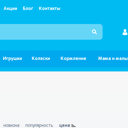
Акции
Блог
Контакты
Интернет магазин детских товаров и игрушек ”Б
Игрушки
Коляски
Кормление
Мама и мал
цена
новизна
популярность