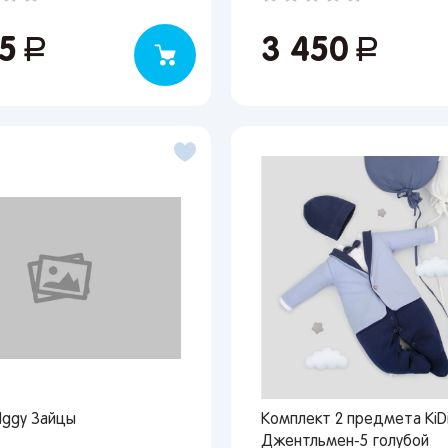
95
руб.
3 450
руб.
Iggy Зайцы
Комплект 2 предмета KiD
Джентльмен-5 голубой