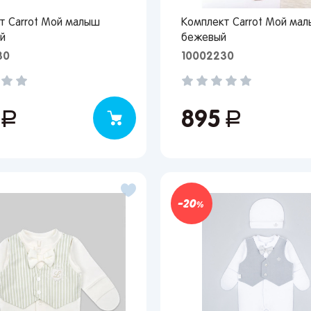
ква
Краснодар
Казань
Запомнить меня
т Carrot Мой малыш
Комплект Carrot Мой ма
кт-Петербург
Волгоград
Набережные Челны
й
бежевый
ов
Ростов-на-Дону
Киров
Забыли свой пароль?
30
10002230
ецк
Астрахань
Нижний Новгород
онеж
Махачкала
Ижевск
Регистрация
ара
Саратов
Новокузнецк
5
руб.
895
руб.
ьятти
Екатеринбург
Новосибирск
Вы сможете отслеживать статус своих заказов и
получать индивидуальные рекомендации
мь
Иркутск
Омск
за
Красноярск
Барнаул
нбург
Кемерово
Владивосток
20
Я согласен на обработку моих
персональных данных
Вернуться