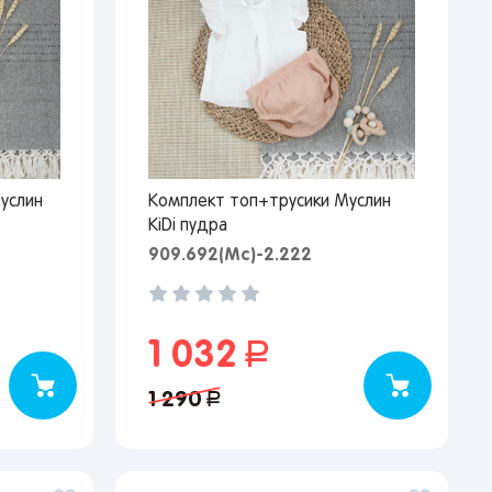
услин
Комплект топ+трусики Муслин
KiDi пудра
909.692(Мс)-2.222
1 032
руб.
1 290
руб.