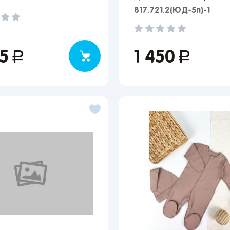
817.721.2(ЮД-5п)-1
Вы сможете отслеживать статус своих заказов и
получать индивидуальные рекомендации
35
руб.
1 450
руб.
выбранного региона зависят доступные способы доставки, их
имость и наличие товаров
Краснодар
улярные регионы