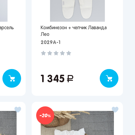
арсель
Комбинезон + чепчик Лаванда
Лео
2029A-1
1 345
руб.
20