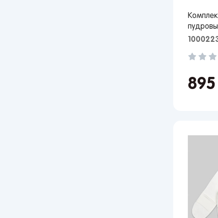
Мос
Комплек
Сан
пудровы
Кир
100022
Лип
Вор
Сам
89
Тол
Пер
Пен
Оре