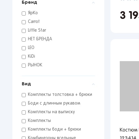
Бренд
3 1
ЯрКо
Carrot
Little Star
НЕТ БРЕНДА
LEO
KiDi
РЫНОК
Вид
Комплекты толстовка + брюки
Боди с длинным рукавом
Комплекты на выписку
Комплекты
Комплекты боди + брюки
Костюм 
123414
Комбинезоны ясельные