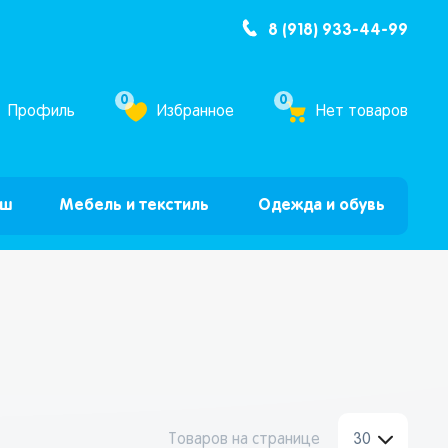
8 (918) 933-44-99
ум Бум”
0
0
Профиль
Избранное
Нет товаров
ыш
Мебель и текстиль
Одежда и обувь
Товаров на странице
30