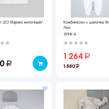
т LEO Маркиз молочный/
Комбинезон + шапочка М
Лео
1598-6
1 264
руб.
40
руб.
1 580
руб.