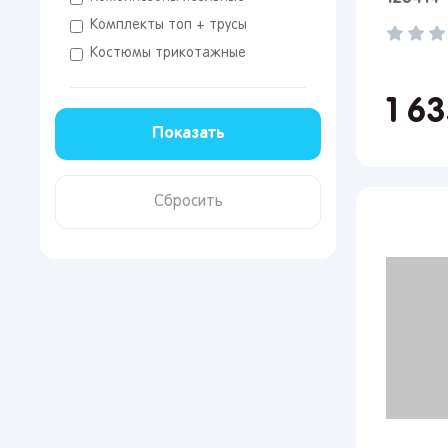
Комплекты топ + трусы
Костюмы трикотажные
1 6
От 
сто
Поп