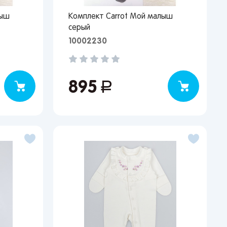
лыш
Комплект Carrot Мой малыш
серый
10002230
895
руб.