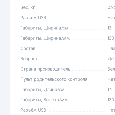
Вес, кг
0.2
От 
сто
Разъём USB
Не
Габариты, Ширина/см
13
Габариты, Ширина/мм
130
Состав
Пл
Возраст
Де
Поп
Страна производитель
Бел
Мос
Пульт родительского контроля
Не
Сан
Кир
Габариты, Длина/см
14
Лип
Габариты, Высота/мм
130
Вор
Разъём USB
Не