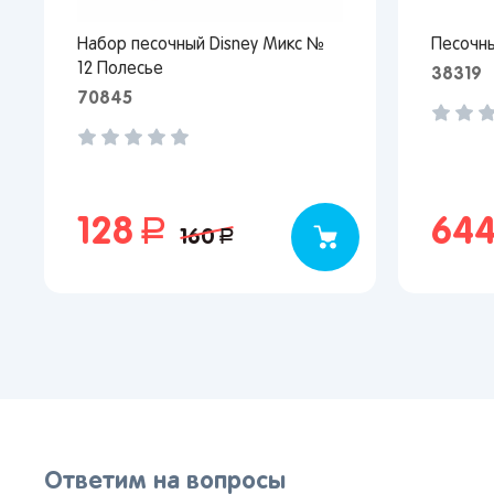
Набор песочный Disney Микс №
Песочн
12 Полесье
38319
70845
128
руб.
64
160
руб.
Ответим на вопросы