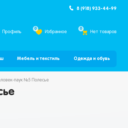
8 (918) 933-44-99
ум Бум”
0
0
Профиль
Избранное
Нет товаров
ыш
Мебель и текстиль
Одежда и обувь
еловек-паук №5 Полесье
сье