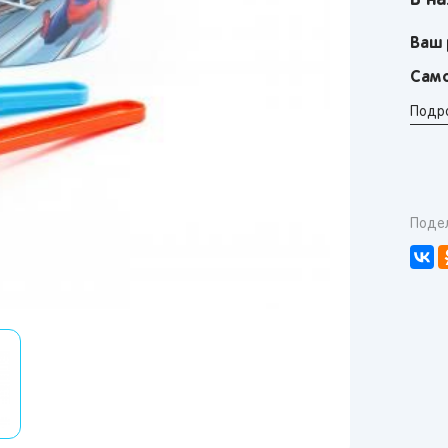
В на
Ваш 
Само
Подр
Поде