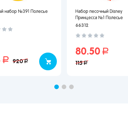
ый набор №391 Полесье
Набор песочный Disney
Принцесса №1 Полесье
66312
80.50
руб.
4
руб.
920
руб.
115
руб.