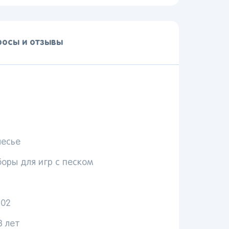
росы и отзывы
лесье
оры для игр с песком
Вы сможете отслеживать статус своих заказов и
получать индивидуальные рекомендации
902
3 лет