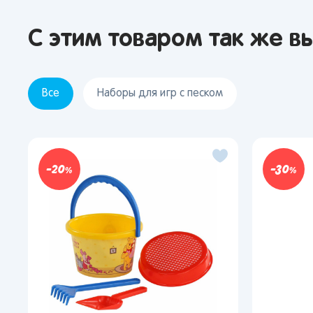
С этим товаром так же в
Все
Наборы для игр с песком
20
30