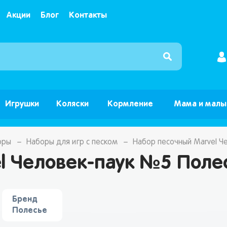
Акции
Блог
Контакты
Интернет магазин детских товаров и игрушек ”Б
Игрушки
Коляски
Кормление
Мама и мал
оры
Наборы для игр с песком
Набор песочный Marvel Ч
l Человек-паук №5 Поле
Бренд
Полесье