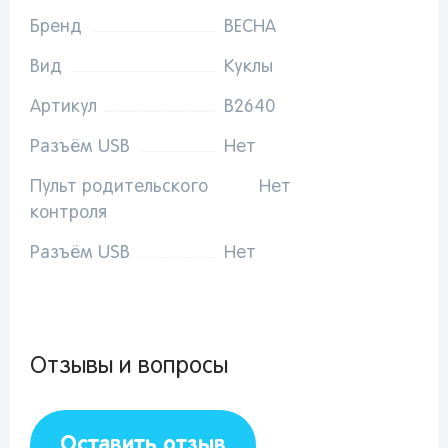
Тольятти
Екатеринбург
Новосибирск
Бренд
ВЕСНА
Пермь
Иркутск
Омск
Пенза
Красноярск
Барнаул
Вид
Куклы
Оренбург
Кемерово
Владивосток
Артикул
В2640
Разъём USB
Нет
Я согласен на обработку моих
персональных данных
Пульт родительского
Нет
контроля
Вернуться
Разъём USB
Нет
Отзывы и вопросы
Оставить отзыв