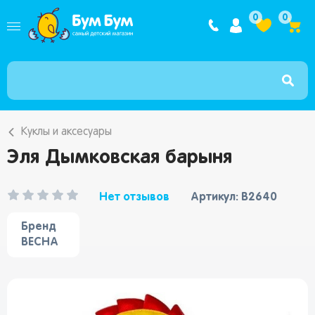
Интернет ма
0
0
Куклы и аксесуары
Эля Дымковская барыня
Нет отзывов
Артикул: В2640
Бренд
ВЕСНА