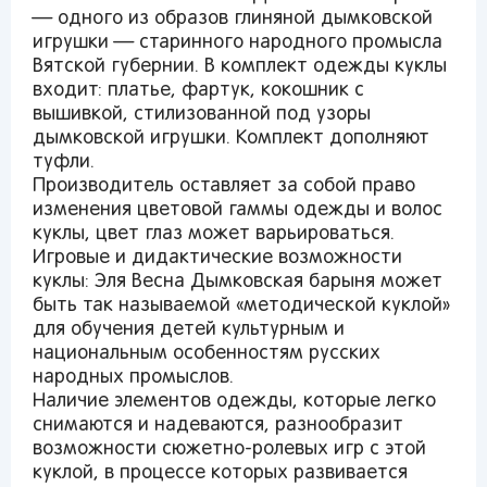
— одного из образов глиняной дымковской
игрушки — старинного народного промысла
Вятской губернии. В комплект одежды куклы
входит: платье, фартук, кокошник с
вышивкой, стилизованной под узоры
дымковской игрушки. Комплект дополняют
туфли.
Производитель оставляет за собой право
изменения цветовой гаммы одежды и волос
куклы, цвет глаз может варьироваться.
Игровые и дидактические возможности
куклы: Эля Весна Дымковская барыня может
Вы сможете отслеживать статус своих
быть так называемой «методической куклой»
заказов и получать индивидуальные
для обучения детей культурным и
рекомендации
национальным особенностям русских
народных промыслов.
Наличие элементов одежды, которые легко
снимаются и надеваются, разнообразит
От выбранного региона зависят доступные
возможности сюжетно-ролевых игр с этой
способы доставки, их стоимость и наличие
куклой, в процессе которых развивается