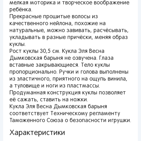
товаров
мелкая моторика и творческое воображение
ребёнка.
Краснодар
Прекрасные прошитые волосы из
качественного нейлона, похожие на
натуральные, можно завивать, расчёсывать,
укладывать в разные причёски, меняя образ
куклы.
Рост куклы 30,5 см. Кукла Эля Весна
Дымковская барыня не озвучена. Глаза
Популярные регионы
вставные закрывающиеся. Тело куклы
пропорционально. Ручки и голова выполнены
Москва
Краснодар
Казань
Запомнить меня
из эластичного, приятного на ощупь винила,
Санкт-
Волгоград
Набережные
а туловище и ноги из пластмассы.
Петербург
Челны
Ростов-на-
Продуманная конструкция куклы позволяет
Киров
Дону
Киров
Забыли свой пароль?
её сажать, ставить на ножки.
Липецк
Астрахань
Нижний
Кукла Эля Весна Дымковская барыня
Новгород
Воронеж
Махачкала
соответствует Техническому регламенту
Регистрация
Ижевск
Таможенного Союза о безопасности игрушки.
Характеристики
Вы сможете отслеживать статус своих заказов и
Самара
Саратов
Новокузнецк
получать индивидуальные рекомендации