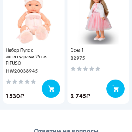
Набор Пупс с
Эсна 1
аксессуарами 25 см
В2975
PITUSO
HW20038945
1 530
руб.
2 745
руб.
Ответим на вопросы