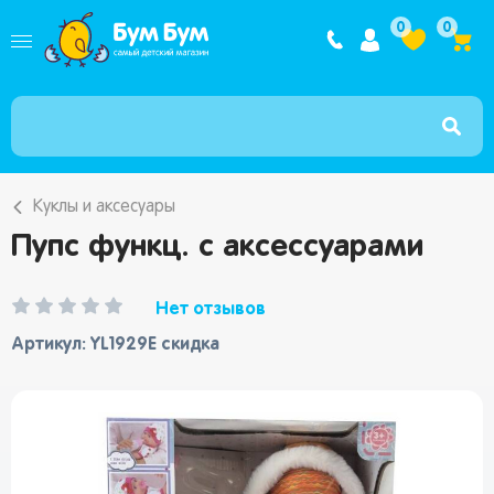
Интернет ма
0
0
Куклы и аксесуары
Пупс функц. с аксессуарами
Нет отзывов
Артикул: YL1929E скидка