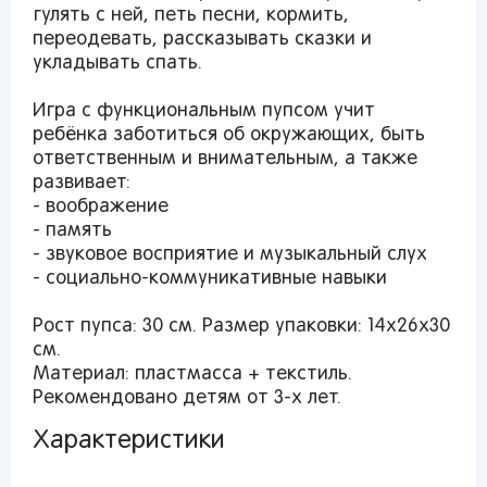
гулять с ней, петь песни, кормить,
Вы сможете отслеживать статус своих
переодевать, рассказывать сказки и
заказов и получать индивидуальные
укладывать спать.
рекомендации
Игра с функциональным пупсом учит
ребёнка заботиться об окружающих, быть
ответственным и внимательным, а также
От выбранного региона зависят доступные
развивает:
способы доставки, их стоимость и наличие
- воображение
товаров
- память
- звуковое восприятие и музыкальный слух
Краснодар
- социально-коммуникативные навыки
Рост пупса: 30 см. Размер упаковки: 14х26х30
см.
Материал: пластмасса + текстиль.
Рекомендовано детям от 3-х лет.
Популярные регионы
Характеристики
Москва
Краснодар
Казань
Запомнить меня