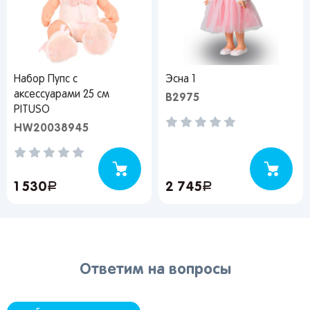
Набор Пупс с
Эсна 1
аксессуарами 25 см
В2975
PITUSO
HW20038945
1 530
руб.
2 745
руб.
Ответим на вопросы