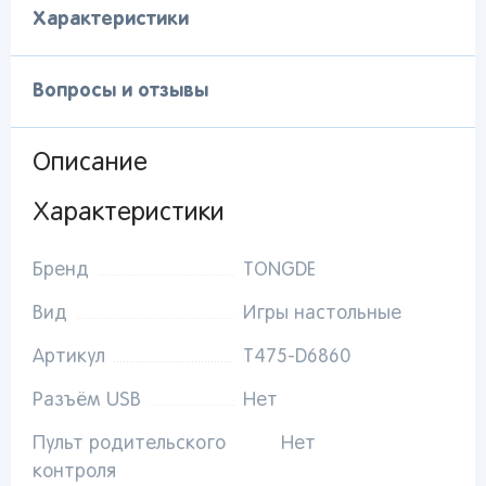
Характеристики
Вопросы и отзывы
Описание
Вы сможете отслеживать статус своих
заказов и получать индивидуальные
Характеристики
рекомендации
Бренд
TONGDE
Вид
Игры настольные
От выбранного региона зависят доступные
способы доставки, их стоимость и наличие
Артикул
T475-D6860
товаров
Разъём USB
Нет
Краснодар
Пульт родительского
Нет
контроля