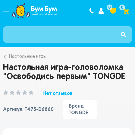
Интернет ма
0
0
Настольные игры
Настольная игра-головоломка
"Освободись первым" TONGDE
Нет отзывов
Бренд
Артикул: T475-D6860
TONGDE