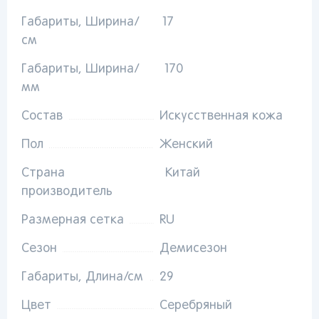
рекомендации
Габариты, Ширина/
17
см
Габариты, Ширина/
170
От выбранного региона зависят доступные
мм
способы доставки, их стоимость и наличие
товаров
Состав
Искусственная кожа
Краснодар
Пол
Женский
Страна
Китай
производитель
Размерная сетка
RU
Популярные регионы
Сезон
Демисезон
Москва
Краснодар
Казань
Запомнить меня
Габариты, Длина/см
29
Санкт-
Волгоград
Набережные
Петербург
Челны
Ростов-на-
Цвет
Серебряный
Киров
Дону
Киров