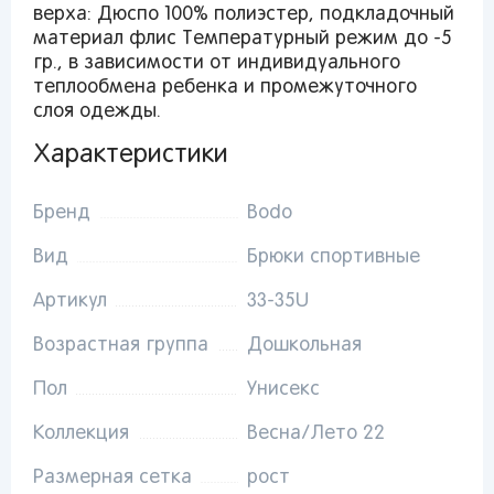
верха: Дюспо 100% полиэстер, подкладочный
материал флис Температурный режим до -5
гр., в зависимости от индивидуального
От выбранного региона зависят доступные
теплообмена ребенка и промежуточного
способы доставки, их стоимость и наличие
слоя одежды.
товаров
Характеристики
Краснодар
Бренд
Bodo
Вид
Брюки спортивные
Артикул
33-35U
Популярные регионы
Возрастная группа
Дошкольная
Москва
Краснодар
Казань
Запомнить меня
Пол
Унисекс
Санкт-
Волгоград
Набережные
Петербург
Челны
Коллекция
Весна/Лето 22
Ростов-на-
Киров
Дону
Киров
Забыли свой пароль?
Размерная сетка
рост
Липецк
Астрахань
Нижний