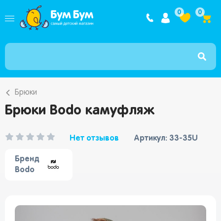
Интернет ма
0
0
Брюки
Брюки Bodo камуфляж
Нет отзывов
Артикул: 33-35U
Бренд
Bodo