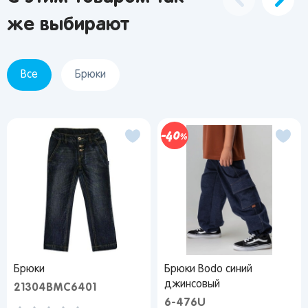
же выбирают
Все
Брюки
40
Брюки
Брюки Bodo синий
джинсовый
21304BMC6401
6-476U