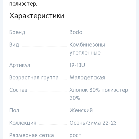
полиэстер.
Характеристики
От выбранного региона зависят доступные
способы доставки, их стоимость и наличие
товаров
Бренд
Bodo
Вид
Комбинезоны
Краснодар
утепленные
Артикул
19-13U
Возрастная группа
Малодетская
Популярные регионы
Состав
Хлопок 80% полиэстер
20%
Москва
Краснодар
Казань
Запомнить меня
Санкт-
Волгоград
Набережные
Пол
Женский
Петербург
Челны
Ростов-на-
Коллекция
Осень/Зима 22-23
Киров
Дону
Киров
Забыли свой пароль?
Липецк
Астрахань
Нижний
Размерная сетка
рост