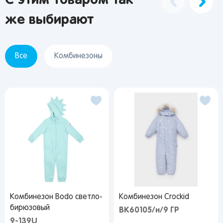
С этим товаром так
же выбирают
Все
Комбинезоны
Комбинезон Bodo светло-
Комбинезон Crockid
бирюзовый
ВК60105/н/9 ГР
9-139U