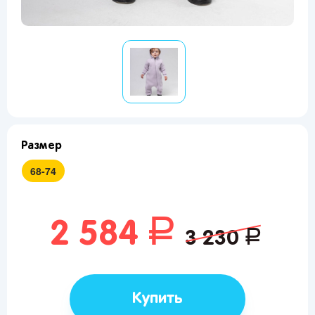
Размер
68-74
руб.
2 584
руб.
3 230
Купить