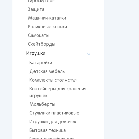
Гироскутеры
Мос
Защита
Сан
Машинки-каталки
Кир
Роликовые коньки
Лип
Вор
Самокаты
Скейтборды
Сам
Игрушки
Тол
Батарейки
Пер
Детская мебель
Пен
Комплекты стол+стул
Оре
Контейнеры для хранения
игрушек
Мольберты
Стульчики пластиковые
Игрушки для девочек
Бытовая техника