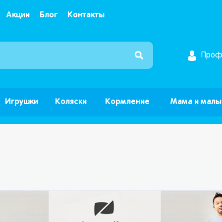
Акции
Блог
Контакты
Интернет магазин детских товаров и игрушек ”Б
Проф
Игрушки
Коляски
Кормление
Мама и мал