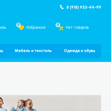
8 (918) 933-44-99
ум Бум”
0
0
иль
Избранное
Нет товаров
ыш
Мебель и текстиль
Одежда и обувь