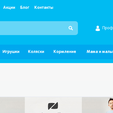
Акции
Блог
Контакты
Интернет магазин детских товаров и игрушек ”Б
Проф
Игрушки
Коляски
Кормление
Мама и мал