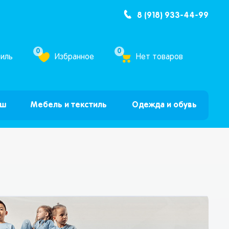
8 (918) 933-44-99
ум Бум”
0
0
иль
Избранное
Нет товаров
ыш
Мебель и текстиль
Одежда и обувь