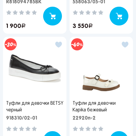
R818094785BK
558063/05-01
1 900
руб.
3 550
руб.
30
40
Туфли для девочки BETSY
Туфли для девочки
черный
Kapika бежевый
918310/02-01
22920п-2