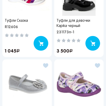
рекомендации
Туфли Сказка
Туфли для девочки
От выбранного региона зависят доступные
Kapika черный
R12606
способы доставки, их стоимость и наличие
231173п-1
товаров
Краснодар
1 045
руб.
3 500
руб.
Популярные регионы
Москва
Краснодар
Казань
Запомнить меня
Санкт-
Волгоград
Набережные
Петербург
Челны
Ростов-на-
Киров
Дону
Киров