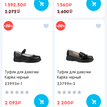
1 592.50
руб.
1 560
руб.
2 275
руб.
2 600
руб.
20
20
Туфли для девочки
Туфли для девочки
Kapika черный
Kapika черный
23993п-1
23799п-3
2 092
руб.
2 200
руб.