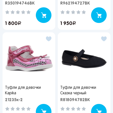
R350194746BK
R962194727BK
1 800
руб.
1 950
руб.
Туфли для девочки
Туфли для девочки
Kapika
Сказка черный
21235к-2
R818094782BK