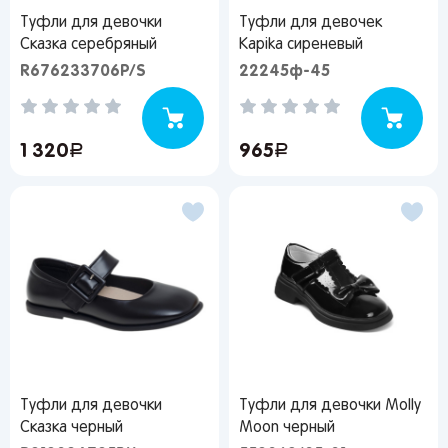
Забыли свой пароль?
Туфли для девочки
Туфли для девочек
Липецк
Астрахань
Нижний
Сказка серебряный
Kapika сиреневый
Новгород
Воронеж
Махачкала
Регистрация
R676233706P/S
22245ф-45
Ижевск
Вы сможете отслеживать статус своих заказов и
Самара
Саратов
Новокузнецк
получать индивидуальные рекомендации
Тольятти
Екатеринбург
Новосибирск
1 320
руб.
965
руб.
Пермь
Иркутск
Омск
Пенза
Красноярск
Барнаул
Оренбург
Кемерово
Владивосток
Я согласен на обработку моих
персональных данных
Вернуться
Туфли для девочки
Туфли для девочки Molly
Сказка черный
Moon черный