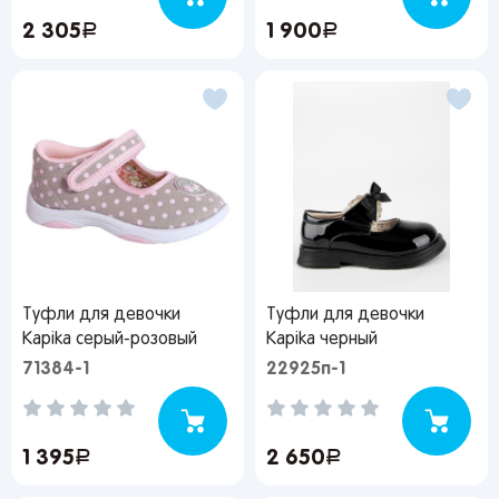
2 305
руб.
1 900
руб.
Туфли для девочки
Туфли для девочки
Kapika серый-розовый
Kapika черный
71384-1
22925п-1
1 395
руб.
2 650
руб.