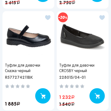
2 615
руб.
2 750
руб.
20
Туфли для девочки
Туфли для девочки
Сказка черный
CROSBY черный
R577274211BK
228015/04-01
1 232
руб.
1 885
руб.
1 540
руб.