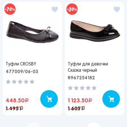
70
30
Туфли CROSBY
Туфли для девочки
Сказка черный
477009/06-03
R967254182
448.50
руб.
1 123.50
руб.
1 495
руб.
1 605
руб.