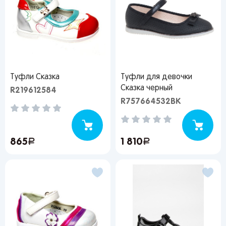
Туфли Сказка
Туфли для девочки
Сказка черный
R219612584
R757664532BK
865
руб.
1 810
руб.
Вы сможете отслеживать статус своих
заказов и получать индивидуальные