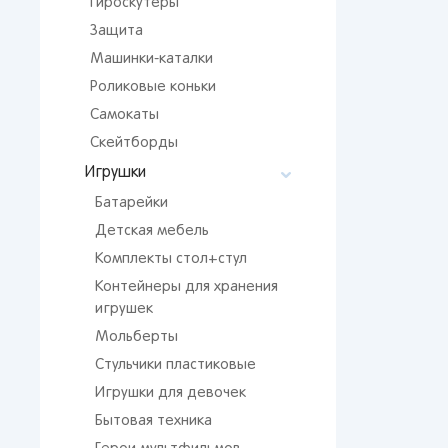
Гироскутеры
Мос
Защита
Сан
Машинки-каталки
Кир
Роликовые коньки
Лип
Вор
Самокаты
Скейтборды
Сам
Игрушки
Тол
Батарейки
Пер
Детская мебель
Пен
Комплекты стол+стул
Оре
Контейнеры для хранения
игрушек
Мольберты
Стульчики пластиковые
Игрушки для девочек
Бытовая техника