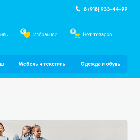
8 (918) 933-44-99
ум Бум”
0
0
иль
Избранное
Нет товаров
ыш
Мебель и текстиль
Одежда и обувь