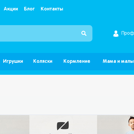
Акции
Блог
Контакты
Интернет магазин детских товаров и игрушек ”Б
Проф
Игрушки
Коляски
Кормление
Мама и мал