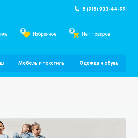
8 (918) 933-44-99
ум Бум”
0
0
иль
Избранное
Нет товаров
ыш
Мебель и текстиль
Одежда и обувь