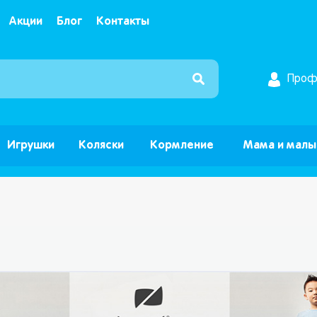
Акции
Блог
Контакты
Интернет магазин детских товаров и игрушек ”Б
Проф
Игрушки
Коляски
Кормление
Мама и мал