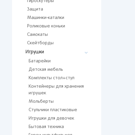
Гироскутеры
Мос
Защита
Сан
Машинки-каталки
Кир
Роликовые коньки
Лип
Вор
Самокаты
Скейтборды
Сам
Игрушки
Тол
Батарейки
Пер
Детская мебель
Пен
Комплекты стол+стул
Оре
Контейнеры для хранения
игрушек
Мольберты
Стульчики пластиковые
Игрушки для девочек
Бытовая техника