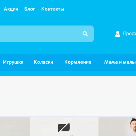
Акции
Блог
Контакты
Интернет магазин детских товаров и игрушек ”Б
Проф
Игрушки
Коляски
Кормление
Мама и мал