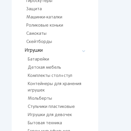
Гироскутеры
Мос
Защита
Сан
Машинки-каталки
Кир
Роликовые коньки
Лип
Вор
Самокаты
Скейтборды
Сам
Игрушки
Тол
Батарейки
Пер
Детская мебель
Пен
Комплекты стол+стул
Оре
Контейнеры для хранения
игрушек
Мольберты
Стульчики пластиковые
Игрушки для девочек
Бытовая техника