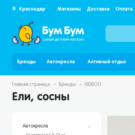
Краснодар
Магазины
Доставка
Оплата
Бренды
Автокресла
Активный отдых
Главная страница
Бренды
KIDBOO
Ели, сосны
Автокресла