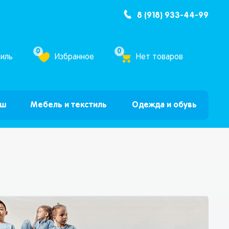
8 (918) 933-44-99
ум Бум”
0
0
иль
Избранное
Нет товаров
ыш
Мебель и текстиль
Одежда и обувь