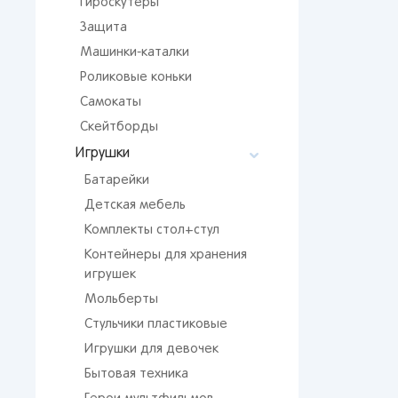
Гироскутеры
Мос
Защита
Сан
Машинки-каталки
Кир
Роликовые коньки
Лип
Вор
Самокаты
Скейтборды
Сам
Игрушки
Тол
Батарейки
Пер
Детская мебель
Пен
Комплекты стол+стул
Оре
Контейнеры для хранения
игрушек
Мольберты
Стульчики пластиковые
Игрушки для девочек
Бытовая техника