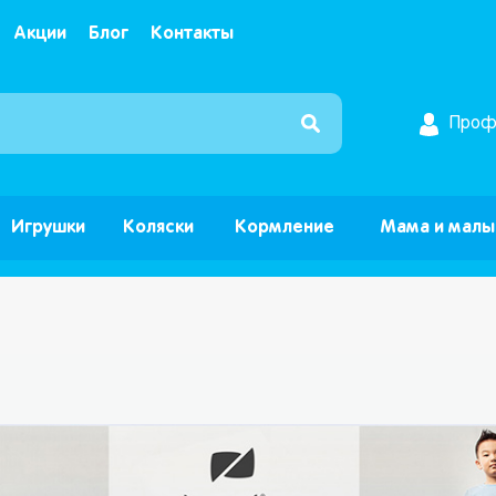
Акции
Блог
Контакты
Интернет магазин детских товаров и игрушек ”Б
Проф
Игрушки
Коляски
Кормление
Мама и мал