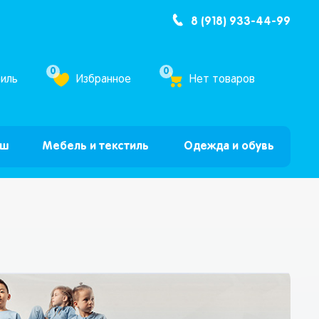
8 (918) 933-44-99
ум Бум”
0
0
иль
Избранное
Нет товаров
ыш
Мебель и текстиль
Одежда и обувь