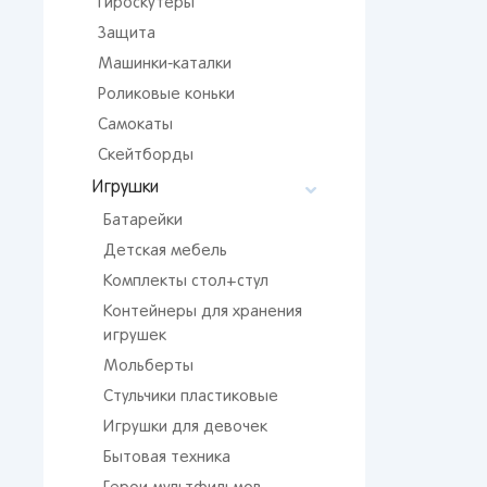
Гироскутеры
Мос
Защита
Сан
Машинки-каталки
Кир
Роликовые коньки
Лип
Вор
Самокаты
Скейтборды
Сам
Игрушки
Тол
Батарейки
Пер
Детская мебель
Пен
Комплекты стол+стул
Оре
Контейнеры для хранения
игрушек
Мольберты
Стульчики пластиковые
Игрушки для девочек
Бытовая техника