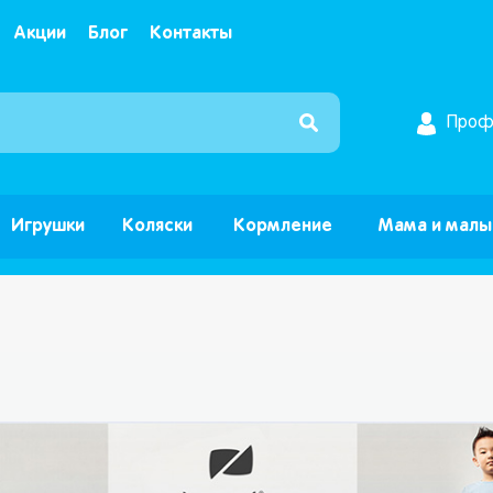
Акции
Блог
Контакты
Интернет магазин детских товаров и игрушек ”Б
Проф
Игрушки
Коляски
Кормление
Мама и мал