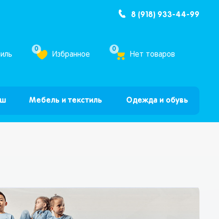
8 (918) 933-44-99
ум Бум”
0
0
иль
Избранное
Нет товаров
ыш
Мебель и текстиль
Одежда и обувь