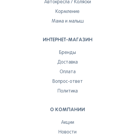
Тольятти
Екатеринбург
Новосибирск
Автокресла
/
Коляски
Пермь
Иркутск
Омск
Кормление
Пенза
Красноярск
Барнаул
Мама и малыш
Оренбург
Кемерово
Владивосток
ИНТЕРНЕТ-МАГАЗИН
Я согласен на обработку моих
Бренды
персональных данных
Доставка
Вернуться
Оплата
Вопрос-ответ
Политика
О КОМПАНИИ
Акции
Новости