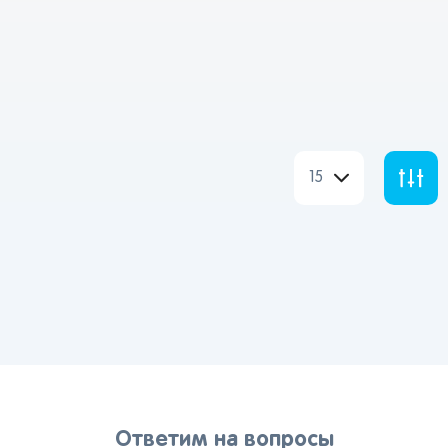
15
Вы сможете отслеживать статус своих
заказов и получать индивидуальные
рекомендации
От выбранного региона зависят доступные
способы доставки, их стоимость и наличие
Ответим на вопросы