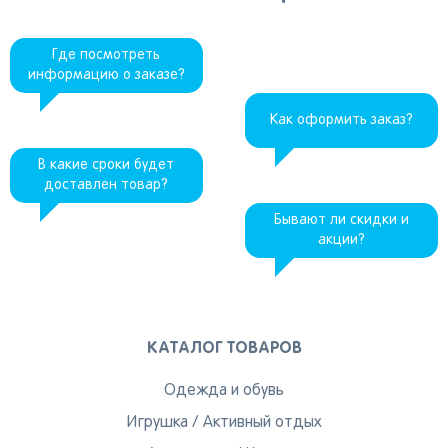
товаров
Краснодар
Где посмотреть
информацию о заказе?
Как оформить заказ?
В какие сроки будет
Популярные регионы
доставлен товар?
Бывают ли скидки и
Москва
Краснодар
Казань
Запомнить меня
акции?
Санкт-
Волгоград
Набережные
Петербург
Челны
Ростов-на-
Киров
Дону
Киров
Забыли свой пароль?
Липецк
Астрахань
Нижний
КАТАЛОГ ТОВАРОВ
Новгород
Воронеж
Махачкала
Регистрация
Ижевск
Одежда и обувь
Вы сможете отслеживать статус своих заказов и
Игрушка
/
Активный отдых
Самара
Саратов
Новокузнецк
получать индивидуальные рекомендации